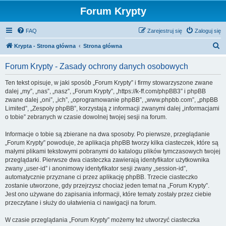
Forum Krypty
FAQ
Zarejestruj się
Zaloguj się
S
Krypta - Strona główna
Strona główna
z
Forum Krypty - Zasady ochrony danych osobowych
u
k
Ten tekst opisuje, w jaki sposób „Forum Krypty” i firmy stowarzyszone zwane
dalej „my”, „nas”, „nasz”, „Forum Krypty”, „https://k-ff.com/phpBB3” i phpBB
a
zwane dalej „oni”, „ich”, „oprogramowanie phpBB”, „www.phpbb.com”, „phpBB
j
Limited”, „Zespoły phpBB”, korzystają z informacji zwanymi dalej „informacjami
o tobie” zebranych w czasie dowolnej twojej sesji na forum.
Informacje o tobie są zbierane na dwa sposoby. Po pierwsze, przeglądanie
„Forum Krypty” powoduje, że aplikacja phpBB tworzy kilka ciasteczek, które są
małymi plikami tekstowymi pobranymi do katalogu plików tymczasowych twojej
przeglądarki. Pierwsze dwa ciasteczka zawierają identyfikator użytkownika
zwany „user-id” i anonimowy identyfikator sesji zwany „session-id”,
automatycznie przyznane ci przez aplikację phpBB. Trzecie ciasteczko
zostanie utworzone, gdy przejrzysz chociaż jeden temat na „Forum Krypty”.
Jest ono używane do zapisania informacji, które tematy zostały przez ciebie
przeczytane i służy do ułatwienia ci nawigacji na forum.
W czasie przeglądania „Forum Krypty” możemy też utworzyć ciasteczka