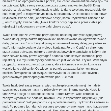
niezależne od oprogramowania phpBB, ale ich ten dokument nie dotyczy – ma
on opisywać tylko strony stworzone przez oprogramowanie phpBB. Drugi
sposób, w jaki zbieramy informacje o tobie, to dane wysyłane przez ciebie do
nas. Mogą być to między innymi posty napisane przez ciebie jako anonimowy
użytkownik zwane dalej „anonimowe posty”, konta użytkownika założone na
„Forum Krypty” zwane dalej „twoje konto” i posty napisane przez ciebie po
rejestracji i zalogowaniu zwane dalej „twoje posty”.
Twoje konto będzie zawierać przynajmniej unikalną identyfikacyjną nazwę
zwaną dalej „twoja nazwa użytkownika”, hasło używane do logowania zwane
dalej „twoje hasło” i osobisty aktywny adres e-mail zwany dalej „twój adres e-
mail”. Informacje podane dla twojego konta na „Forum Krypty” są chronione
przez prawa dotyczące ochrony danych osobowych w państwie, w którym stoi
nasz serwer. Mamy prawo wymagać podania dodatkowych informacji przy
rejestracji, i to my ustalamy czy podanie ich jest konieczne, czy nie. W każdym
przypadku, masz możliwość wybrania, które informacje o twoim koncie są
wyświetlane publicznie. Co więcej, w panelu zarządzania kontem masz
możliwość włączenia lub wyłączenia wysyłania do ciebie automatycznie
generowanych przez oprogramowanie phpBB e-maili.
Twoje hasło jest zaszyfrowane, więc jest bezpieczne, niemniej nie należy
używać tego samego hasła na różnych witrynach internetowych. Hasło to
umożliwia dostęp do twojego konta na „Forum Krypty”, więc chroń je i w
żadnym wypadku nie podawaj
nikomu
. Jeśli je zapomnisz, użyj funkcji „Nie
pamiętam hasła”. Witryna poprosi cię o podanie nazwy użytkownika i adresu e-
mail. Po podaniu tych danych zostanie wygenerowane nowe hasło i przesłane
na podany przez ciebie adres e-mail. Umożliwi ono odzyskanie dostępu do