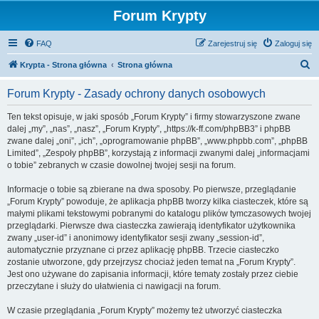
Forum Krypty
FAQ
Zarejestruj się
Zaloguj się
S
Krypta - Strona główna
Strona główna
z
Forum Krypty - Zasady ochrony danych osobowych
u
k
Ten tekst opisuje, w jaki sposób „Forum Krypty” i firmy stowarzyszone zwane
dalej „my”, „nas”, „nasz”, „Forum Krypty”, „https://k-ff.com/phpBB3” i phpBB
a
zwane dalej „oni”, „ich”, „oprogramowanie phpBB”, „www.phpbb.com”, „phpBB
j
Limited”, „Zespoły phpBB”, korzystają z informacji zwanymi dalej „informacjami
o tobie” zebranych w czasie dowolnej twojej sesji na forum.
Informacje o tobie są zbierane na dwa sposoby. Po pierwsze, przeglądanie
„Forum Krypty” powoduje, że aplikacja phpBB tworzy kilka ciasteczek, które są
małymi plikami tekstowymi pobranymi do katalogu plików tymczasowych twojej
przeglądarki. Pierwsze dwa ciasteczka zawierają identyfikator użytkownika
zwany „user-id” i anonimowy identyfikator sesji zwany „session-id”,
automatycznie przyznane ci przez aplikację phpBB. Trzecie ciasteczko
zostanie utworzone, gdy przejrzysz chociaż jeden temat na „Forum Krypty”.
Jest ono używane do zapisania informacji, które tematy zostały przez ciebie
przeczytane i służy do ułatwienia ci nawigacji na forum.
W czasie przeglądania „Forum Krypty” możemy też utworzyć ciasteczka