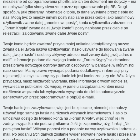
niezależne od oprogramowania phpBB, ale ich ten dokument nie dotyczy – ma
on opisywać tylko strony stworzone przez oprogramowanie phpBB. Drugi
sposób, w jaki zbieramy informacje o tobie, to dane wysyłane przez ciebie do
nas. Mogą być to między innymi posty napisane przez ciebie jako anonimowy
użytkownik zwane dalej „anonimowe posty”, konta użytkownika założone na
„Forum Krypty” zwane dalej „twoje konto” i posty napisane przez ciebie po
rejestracji i zalogowaniu zwane dalej „twoje posty”.
Twoje konto będzie zawierać przynajmniej unikalną identyfikacyjną nazwę
zwaną dalej „twoja nazwa użytkownika”, hasło używane do logowania zwane
dalej „twoje hasło” i osobisty aktywny adres e-mail zwany dalej „twój adres e-
mail”. Informacje podane dla twojego konta na „Forum Krypty” są chronione
przez prawa dotyczące ochrony danych osobowych w państwie, w którym stoi
nasz serwer. Mamy prawo wymagać podania dodatkowych informacji przy
rejestracji, i to my ustalamy czy podanie ich jest konieczne, czy nie. W każdym
przypadku, masz możliwość wybrania, które informacje o twoim koncie są
wyświetlane publicznie. Co więcej, w panelu zarządzania kontem masz
możliwość włączenia lub wyłączenia wysyłania do ciebie automatycznie
generowanych przez oprogramowanie phpBB e-maili.
Twoje hasło jest zaszyfrowane, więc jest bezpieczne, niemniej nie należy
używać tego samego hasła na różnych witrynach internetowych. Hasło to
umożliwia dostęp do twojego konta na „Forum Krypty”, więc chroń je i w
żadnym wypadku nie podawaj
nikomu
. Jeśli je zapomnisz, użyj funkcji „Nie
pamiętam hasła”. Witryna poprosi cię o podanie nazwy użytkownika i adresu e-
mail. Po podaniu tych danych zostanie wygenerowane nowe hasło i przesłane
na podany przez ciebie adres e-mail. Umożliwi ono odzyskanie dostępu do