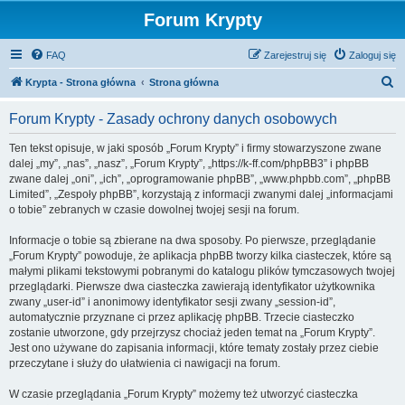
Forum Krypty
FAQ
Zarejestruj się
Zaloguj się
S
Krypta - Strona główna
Strona główna
z
Forum Krypty - Zasady ochrony danych osobowych
u
k
Ten tekst opisuje, w jaki sposób „Forum Krypty” i firmy stowarzyszone zwane
dalej „my”, „nas”, „nasz”, „Forum Krypty”, „https://k-ff.com/phpBB3” i phpBB
a
zwane dalej „oni”, „ich”, „oprogramowanie phpBB”, „www.phpbb.com”, „phpBB
j
Limited”, „Zespoły phpBB”, korzystają z informacji zwanymi dalej „informacjami
o tobie” zebranych w czasie dowolnej twojej sesji na forum.
Informacje o tobie są zbierane na dwa sposoby. Po pierwsze, przeglądanie
„Forum Krypty” powoduje, że aplikacja phpBB tworzy kilka ciasteczek, które są
małymi plikami tekstowymi pobranymi do katalogu plików tymczasowych twojej
przeglądarki. Pierwsze dwa ciasteczka zawierają identyfikator użytkownika
zwany „user-id” i anonimowy identyfikator sesji zwany „session-id”,
automatycznie przyznane ci przez aplikację phpBB. Trzecie ciasteczko
zostanie utworzone, gdy przejrzysz chociaż jeden temat na „Forum Krypty”.
Jest ono używane do zapisania informacji, które tematy zostały przez ciebie
przeczytane i służy do ułatwienia ci nawigacji na forum.
W czasie przeglądania „Forum Krypty” możemy też utworzyć ciasteczka