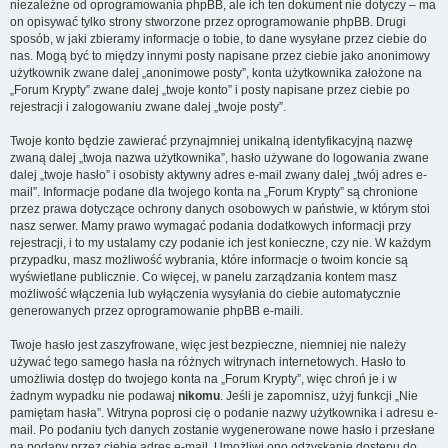
niezależne od oprogramowania phpBB, ale ich ten dokument nie dotyczy – ma
on opisywać tylko strony stworzone przez oprogramowanie phpBB. Drugi
sposób, w jaki zbieramy informacje o tobie, to dane wysyłane przez ciebie do
nas. Mogą być to między innymi posty napisane przez ciebie jako anonimowy
użytkownik zwane dalej „anonimowe posty”, konta użytkownika założone na
„Forum Krypty” zwane dalej „twoje konto” i posty napisane przez ciebie po
rejestracji i zalogowaniu zwane dalej „twoje posty”.
Twoje konto będzie zawierać przynajmniej unikalną identyfikacyjną nazwę
zwaną dalej „twoja nazwa użytkownika”, hasło używane do logowania zwane
dalej „twoje hasło” i osobisty aktywny adres e-mail zwany dalej „twój adres e-
mail”. Informacje podane dla twojego konta na „Forum Krypty” są chronione
przez prawa dotyczące ochrony danych osobowych w państwie, w którym stoi
nasz serwer. Mamy prawo wymagać podania dodatkowych informacji przy
rejestracji, i to my ustalamy czy podanie ich jest konieczne, czy nie. W każdym
przypadku, masz możliwość wybrania, które informacje o twoim koncie są
wyświetlane publicznie. Co więcej, w panelu zarządzania kontem masz
możliwość włączenia lub wyłączenia wysyłania do ciebie automatycznie
generowanych przez oprogramowanie phpBB e-maili.
Twoje hasło jest zaszyfrowane, więc jest bezpieczne, niemniej nie należy
używać tego samego hasła na różnych witrynach internetowych. Hasło to
umożliwia dostęp do twojego konta na „Forum Krypty”, więc chroń je i w
żadnym wypadku nie podawaj
nikomu
. Jeśli je zapomnisz, użyj funkcji „Nie
pamiętam hasła”. Witryna poprosi cię o podanie nazwy użytkownika i adresu e-
mail. Po podaniu tych danych zostanie wygenerowane nowe hasło i przesłane
na podany przez ciebie adres e-mail. Umożliwi ono odzyskanie dostępu do