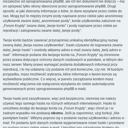
niezależne od oprogramowania phpBB, ale ich ten dokument nie dotyczy – ma
on opisywać tylko strony stworzone przez oprogramowanie phpBB. Drugi
sposób, w jaki zbieramy informacje o tobie, to dane wysyłane przez ciebie do
nas. Mogą być to między innymi posty napisane przez ciebie jako anonimowy
użytkownik zwane dalej „anonimowe posty”, konta użytkownika założone na
„Forum Krypty” zwane dalej „twoje konto” i posty napisane przez ciebie po
rejestracji i zalogowaniu zwane dalej „twoje posty”.
Twoje konto będzie zawierać przynajmniej unikalną identyfikacyjną nazwę
zwaną dalej „twoja nazwa użytkownika”, hasło używane do logowania zwane
dalej „twoje hasło” i osobisty aktywny adres e-mail zwany dalej „twój adres e-
mail”. Informacje podane dla twojego konta na „Forum Krypty” są chronione
przez prawa dotyczące ochrony danych osobowych w państwie, w którym stoi
nasz serwer. Mamy prawo wymagać podania dodatkowych informacji przy
rejestracji, i to my ustalamy czy podanie ich jest konieczne, czy nie. W każdym
przypadku, masz możliwość wybrania, które informacje o twoim koncie są
wyświetlane publicznie. Co więcej, w panelu zarządzania kontem masz
możliwość włączenia lub wyłączenia wysyłania do ciebie automatycznie
generowanych przez oprogramowanie phpBB e-maili.
Twoje hasło jest zaszyfrowane, więc jest bezpieczne, niemniej nie należy
używać tego samego hasła na różnych witrynach internetowych. Hasło to
umożliwia dostęp do twojego konta na „Forum Krypty”, więc chroń je i w
żadnym wypadku nie podawaj
nikomu
. Jeśli je zapomnisz, użyj funkcji „Nie
pamiętam hasła”. Witryna poprosi cię o podanie nazwy użytkownika i adresu e-
mail. Po podaniu tych danych zostanie wygenerowane nowe hasło i przesłane
na podany przez ciebie adres e-mail. Umożliwi ono odzyskanie dostępu do