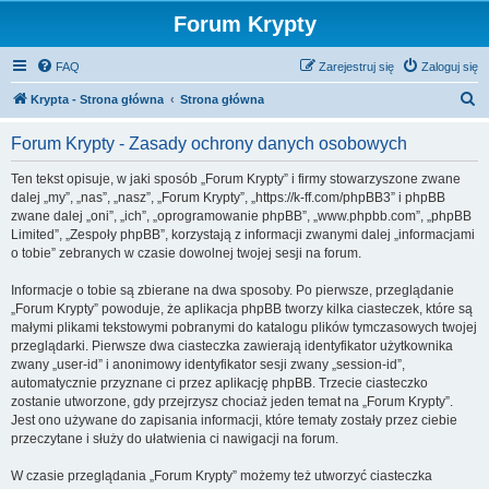
Forum Krypty
FAQ
Zarejestruj się
Zaloguj się
S
Krypta - Strona główna
Strona główna
z
Forum Krypty - Zasady ochrony danych osobowych
u
k
Ten tekst opisuje, w jaki sposób „Forum Krypty” i firmy stowarzyszone zwane
dalej „my”, „nas”, „nasz”, „Forum Krypty”, „https://k-ff.com/phpBB3” i phpBB
a
zwane dalej „oni”, „ich”, „oprogramowanie phpBB”, „www.phpbb.com”, „phpBB
j
Limited”, „Zespoły phpBB”, korzystają z informacji zwanymi dalej „informacjami
o tobie” zebranych w czasie dowolnej twojej sesji na forum.
Informacje o tobie są zbierane na dwa sposoby. Po pierwsze, przeglądanie
„Forum Krypty” powoduje, że aplikacja phpBB tworzy kilka ciasteczek, które są
małymi plikami tekstowymi pobranymi do katalogu plików tymczasowych twojej
przeglądarki. Pierwsze dwa ciasteczka zawierają identyfikator użytkownika
zwany „user-id” i anonimowy identyfikator sesji zwany „session-id”,
automatycznie przyznane ci przez aplikację phpBB. Trzecie ciasteczko
zostanie utworzone, gdy przejrzysz chociaż jeden temat na „Forum Krypty”.
Jest ono używane do zapisania informacji, które tematy zostały przez ciebie
przeczytane i służy do ułatwienia ci nawigacji na forum.
W czasie przeglądania „Forum Krypty” możemy też utworzyć ciasteczka