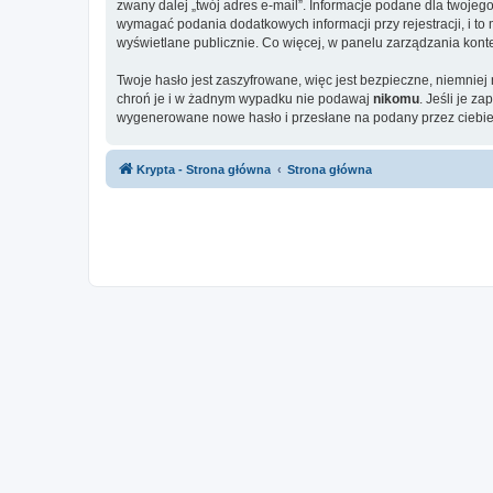
zwany dalej „twój adres e-mail”. Informacje podane dla twoje
wymagać podania dodatkowych informacji przy rejestracji, i to
wyświetlane publicznie. Co więcej, w panelu zarządzania ko
Twoje hasło jest zaszyfrowane, więc jest bezpieczne, niemniej
chroń je i w żadnym wypadku nie podawaj
nikomu
. Jeśli je z
wygenerowane nowe hasło i przesłane na podany przez ciebie 
Krypta - Strona główna
Strona główna