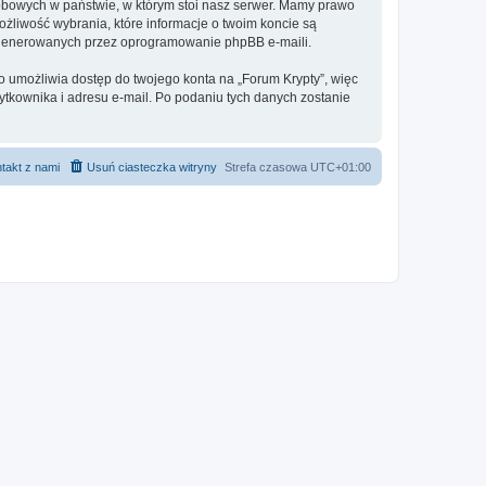
sobowych w państwie, w którym stoi nasz serwer. Mamy prawo
ożliwość wybrania, które informacje o twoim koncie są
e generowanych przez oprogramowanie phpBB e-maili.
o umożliwia dostęp do twojego konta na „Forum Krypty”, więc
żytkownika i adresu e-mail. Po podaniu tych danych zostanie
takt z nami
Usuń ciasteczka witryny
Strefa czasowa
UTC+01:00