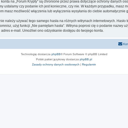
go konta na „Forum Krypty” są chronione przez prawa dotyczące ochrony danych o
 my ustalamy czy podanie ich jest konieczne, czy nie. W każdym przypadku, masz m
ntem masz możliwość włączenia lub wyłączenia wysyłania do ciebie automatyczni
 nie należy używać tego samego hasła na różnych witrynach internetowych. Hasło t
apomnisz, użyj funkcji „Nie pamiętam hasła”. Witryna poprosi cię o podanie nazwy u
adres e-mail. Umożliwi ono odzyskanie dostępu do twojego konta.
Kon
Technologię dostarcza
phpBB
® Forum Software © phpBB Limited
Polski pakiet językowy dostarcza
phpBB.pl
Zasady ochrony danych osobowych
|
Regulamin