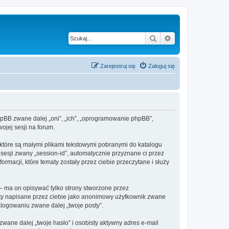
Szukaj
Wyszukiwanie z
Zarejestruj się
Zaloguj się
 phpBB zwane dalej „oni”, „ich”, „oprogramowanie phpBB”,
ojej sesji na forum.
 które są małymi plikami tekstowymi pobranymi do katalogu
 sesji zwany „session-id”, automatycznie przyznane ci przez
rmacji, które tematy zostały przez ciebie przeczytane i służy
– ma on opisywać tylko strony stworzone przez
sty napisane przez ciebie jako anonimowy użytkownik zwane
alogowaniu zwane dalej „twoje posty”.
ane dalej „twoje hasło” i osobisty aktywny adres e-mail