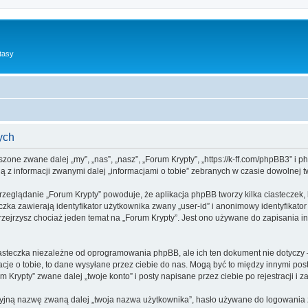
tasy
ych
yszone zwane dalej „my”, „nas”, „nasz”, „Forum Krypty”, „https://k-ff.com/phpBB3” i
 z informacji zwanymi dalej „informacjami o tobie” zebranych w czasie dowolnej tw
rzeglądanie „Forum Krypty” powoduje, że aplikacja phpBB tworzy kilka ciasteczek,
zka zawierają identyfikator użytkownika zwany „user-id” i anonimowy identyfikator
zejrzysz chociaż jeden temat na „Forum Krypty”. Jest ono używane do zapisania info
asteczka niezależne od oprogramowania phpBB, ale ich ten dokument nie dotyczy 
cje o tobie, to dane wysyłane przez ciebie do nas. Mogą być to między innymi po
Krypty” zwane dalej „twoje konto” i posty napisane przez ciebie po rejestracji i z
cyjną nazwę zwaną dalej „twoja nazwa użytkownika”, hasło używane do logowania zw