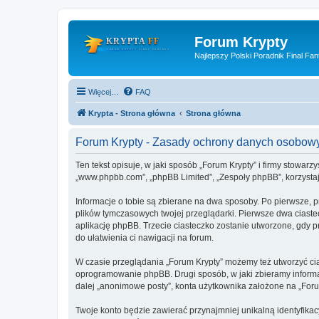
Forum Krypty
Najlepszy Polski Poradnik Final Fan
Więcej…
FAQ
Krypta - Strona główna
Strona główna
Forum Krypty - Zasady ochrony danych osobow
Ten tekst opisuje, w jaki sposób „Forum Krypty” i firmy stowarz
„www.phpbb.com”, „phpBB Limited”, „Zespoły phpBB”, korzystają
Informacje o tobie są zbierane na dwa sposoby. Po pierwsze, p
plików tymczasowych twojej przeglądarki. Pierwsze dwa ciastec
aplikację phpBB. Trzecie ciasteczko zostanie utworzone, gdy pr
do ułatwienia ci nawigacji na forum.
W czasie przeglądania „Forum Krypty” możemy też utworzyć ci
oprogramowanie phpBB. Drugi sposób, w jaki zbieramy informa
dalej „anonimowe posty”, konta użytkownika założone na „Forum 
Twoje konto będzie zawierać przynajmniej unikalną identyfika