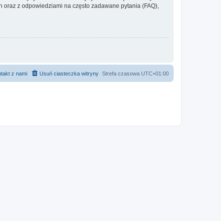
 oraz z odpowiedziami na często zadawane pytania (FAQ),
takt z nami
Usuń ciasteczka witryny
Strefa czasowa
UTC+01:00