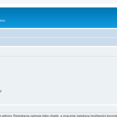
tasy
ji
itryny. Rejestracja zajmuje tylko chwilę, a znacznie zwiększa możliwości korzyst