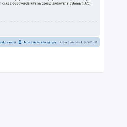
 oraz z odpowiedziami na często zadawane pytania (FAQ),
takt z nami
Usuń ciasteczka witryny
Strefa czasowa
UTC+01:00