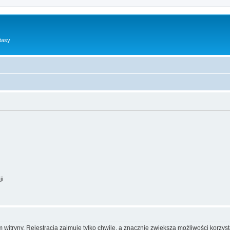
tasy
ji
itryny. Rejestracja zajmuje tylko chwilę, a znacznie zwiększa możliwości korzyst