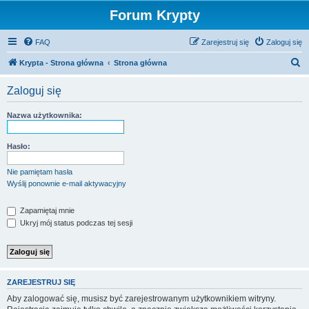
Forum Krypty
FAQ
Zarejestruj się
Zaloguj się
S
Krypta - Strona główna
Strona główna
z
Zaloguj się
u
k
Nazwa użytkownika:
a
j
Hasło:
Nie pamiętam hasła
Wyślij ponownie e-mail aktywacyjny
Zapamiętaj mnie
Ukryj mój status podczas tej sesji
ZAREJESTRUJ SIĘ
Aby zalogować się, musisz być zarejestrowanym użytkownikiem witryny.