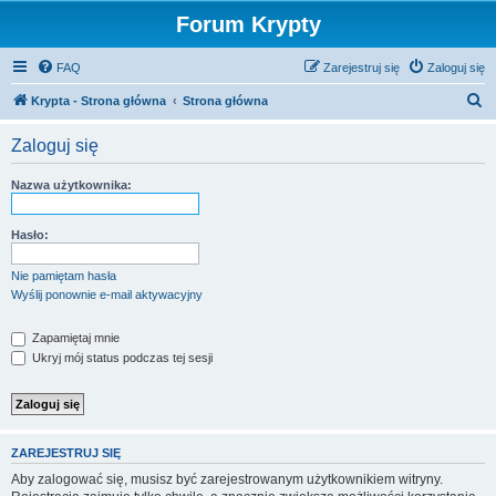
Forum Krypty
FAQ
Zarejestruj się
Zaloguj się
S
Krypta - Strona główna
Strona główna
z
Zaloguj się
u
k
Nazwa użytkownika:
a
j
Hasło:
Nie pamiętam hasła
Wyślij ponownie e-mail aktywacyjny
Zapamiętaj mnie
Ukryj mój status podczas tej sesji
ZAREJESTRUJ SIĘ
Aby zalogować się, musisz być zarejestrowanym użytkownikiem witryny.