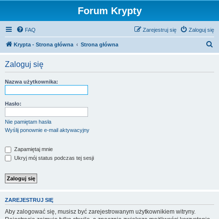
Forum Krypty
FAQ
Zarejestruj się
Zaloguj się
S
Krypta - Strona główna
Strona główna
z
Zaloguj się
u
k
Nazwa użytkownika:
a
j
Hasło:
Nie pamiętam hasła
Wyślij ponownie e-mail aktywacyjny
Zapamiętaj mnie
Ukryj mój status podczas tej sesji
ZAREJESTRUJ SIĘ
Aby zalogować się, musisz być zarejestrowanym użytkownikiem witryny.