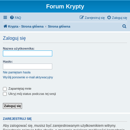
Forum Krypty
FAQ
Zarejestruj się
Zaloguj się
S
Krypta - Strona główna
Strona główna
z
Zaloguj się
u
k
Nazwa użytkownika:
a
j
Hasło:
Nie pamiętam hasła
Wyślij ponownie e-mail aktywacyjny
Zapamiętaj mnie
Ukryj mój status podczas tej sesji
ZAREJESTRUJ SIĘ
Aby zalogować się, musisz być zarejestrowanym użytkownikiem witryny.