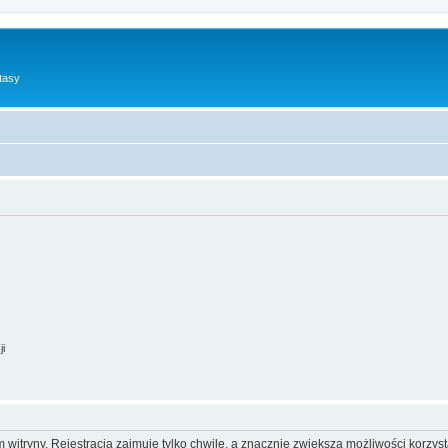
tasy
ji
itryny. Rejestracja zajmuje tylko chwilę, a znacznie zwiększa możliwości korzyst