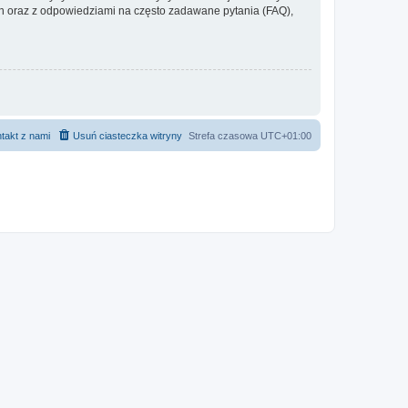
 oraz z odpowiedziami na często zadawane pytania (FAQ),
takt z nami
Usuń ciasteczka witryny
Strefa czasowa
UTC+01:00