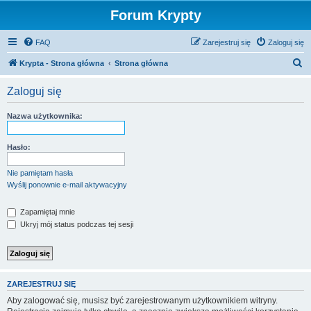
Forum Krypty
FAQ
Zarejestruj się
Zaloguj się
S
Krypta - Strona główna
Strona główna
z
Zaloguj się
u
k
Nazwa użytkownika:
a
j
Hasło:
Nie pamiętam hasła
Wyślij ponownie e-mail aktywacyjny
Zapamiętaj mnie
Ukryj mój status podczas tej sesji
ZAREJESTRUJ SIĘ
Aby zalogować się, musisz być zarejestrowanym użytkownikiem witryny.