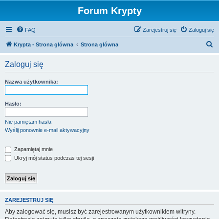
Forum Krypty
FAQ
Zarejestruj się
Zaloguj się
S
Krypta - Strona główna
Strona główna
z
Zaloguj się
u
k
Nazwa użytkownika:
a
j
Hasło:
Nie pamiętam hasła
Wyślij ponownie e-mail aktywacyjny
Zapamiętaj mnie
Ukryj mój status podczas tej sesji
ZAREJESTRUJ SIĘ
Aby zalogować się, musisz być zarejestrowanym użytkownikiem witryny.