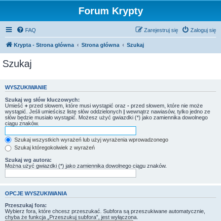
Forum Krypty
FAQ
Zarejestruj się
Zaloguj się
Krypta - Strona główna
Strona główna
Szukaj
Szukaj
WYSZUKIWANIE
Szukaj wg słów kluczowych:
Umieść
+
przed słowem, które musi wystąpić oraz
-
przed słowem, które nie może
wystąpić. Jeśli umieścisz listę słów oddzielonych
|
wewnątrz nawiasów, tylko jedno ze
słów będzie musiało wystąpić. Możesz użyć gwiazdki (*) jako zamiennika dowolnego
ciągu znaków.
Szukaj wszystkich wyrażeń lub użyj wyrażenia wprowadzonego
Szukaj któregokolwiek z wyrażeń
Szukaj wg autora:
Można użyć gwiazdki (*) jako zamiennika dowolnego ciągu znaków.
OPCJE WYSZUKIWANIA
Przeszukaj fora:
Wybierz fora, które chcesz przeszukać. Subfora są przeszukiwane automatycznie,
chyba że funkcja „Przeszukuj subfora”, jest wyłączona.