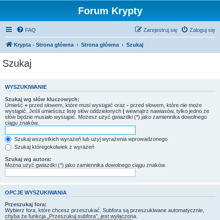
Forum Krypty
FAQ
Zarejestruj się
Zaloguj się
Krypta - Strona główna
Strona główna
Szukaj
Szukaj
WYSZUKIWANIE
Szukaj wg słów kluczowych:
Umieść
+
przed słowem, które musi wystąpić oraz
-
przed słowem, które nie może
wystąpić. Jeśli umieścisz listę słów oddzielonych
|
wewnątrz nawiasów, tylko jedno ze
słów będzie musiało wystąpić. Możesz użyć gwiazdki (*) jako zamiennika dowolnego
ciągu znaków.
Szukaj wszystkich wyrażeń lub użyj wyrażenia wprowadzonego
Szukaj któregokolwiek z wyrażeń
Szukaj wg autora:
Można użyć gwiazdki (*) jako zamiennika dowolnego ciągu znaków.
OPCJE WYSZUKIWANIA
Przeszukaj fora:
Wybierz fora, które chcesz przeszukać. Subfora są przeszukiwane automatycznie,
chyba że funkcja „Przeszukuj subfora”, jest wyłączona.