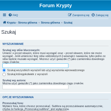
Forum Krypty
FAQ
Zarejestruj się
Zaloguj się
Krypta - Strona główna
Strona główna
Szukaj
Szukaj
WYSZUKIWANIE
Szukaj wg słów kluczowych:
Umieść
+
przed słowem, które musi wystąpić oraz
-
przed słowem, które nie może
wystąpić. Jeśli umieścisz listę słów oddzielonych
|
wewnątrz nawiasów, tylko jedno ze
słów będzie musiało wystąpić. Możesz użyć gwiazdki (*) jako zamiennika dowolnego
ciągu znaków.
Szukaj wszystkich wyrażeń lub użyj wyrażenia wprowadzonego
Szukaj któregokolwiek z wyrażeń
Szukaj wg autora:
Można użyć gwiazdki (*) jako zamiennika dowolnego ciągu znaków.
OPCJE WYSZUKIWANIA
Przeszukaj fora:
Wybierz fora, które chcesz przeszukać. Subfora są przeszukiwane automatycznie,
chyba że funkcja „Przeszukuj subfora”, jest wyłączona.