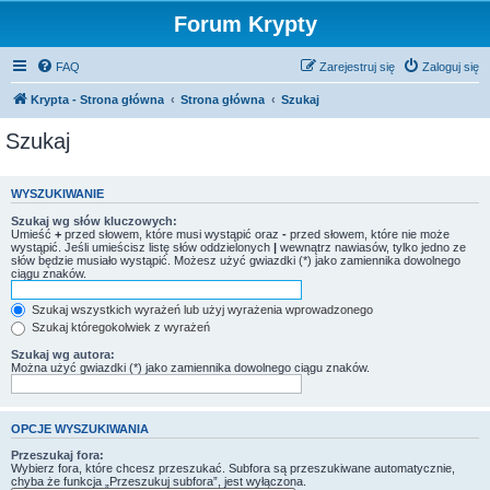
Forum Krypty
FAQ
Zarejestruj się
Zaloguj się
Krypta - Strona główna
Strona główna
Szukaj
Szukaj
WYSZUKIWANIE
Szukaj wg słów kluczowych:
Umieść
+
przed słowem, które musi wystąpić oraz
-
przed słowem, które nie może
wystąpić. Jeśli umieścisz listę słów oddzielonych
|
wewnątrz nawiasów, tylko jedno ze
słów będzie musiało wystąpić. Możesz użyć gwiazdki (*) jako zamiennika dowolnego
ciągu znaków.
Szukaj wszystkich wyrażeń lub użyj wyrażenia wprowadzonego
Szukaj któregokolwiek z wyrażeń
Szukaj wg autora:
Można użyć gwiazdki (*) jako zamiennika dowolnego ciągu znaków.
OPCJE WYSZUKIWANIA
Przeszukaj fora:
Wybierz fora, które chcesz przeszukać. Subfora są przeszukiwane automatycznie,
chyba że funkcja „Przeszukuj subfora”, jest wyłączona.