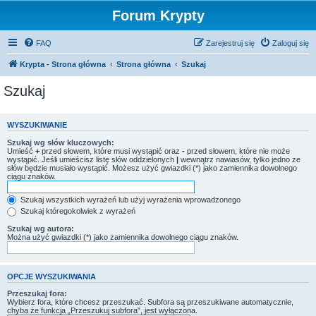
Forum Krypty
FAQ
Zarejestruj się
Zaloguj się
Krypta - Strona główna
Strona główna
Szukaj
Szukaj
WYSZUKIWANIE
Szukaj wg słów kluczowych:
Umieść
+
przed słowem, które musi wystąpić oraz
-
przed słowem, które nie może
wystąpić. Jeśli umieścisz listę słów oddzielonych
|
wewnątrz nawiasów, tylko jedno ze
słów będzie musiało wystąpić. Możesz użyć gwiazdki (*) jako zamiennika dowolnego
ciągu znaków.
Szukaj wszystkich wyrażeń lub użyj wyrażenia wprowadzonego
Szukaj któregokolwiek z wyrażeń
Szukaj wg autora:
Można użyć gwiazdki (*) jako zamiennika dowolnego ciągu znaków.
OPCJE WYSZUKIWANIA
Przeszukaj fora:
Wybierz fora, które chcesz przeszukać. Subfora są przeszukiwane automatycznie,
chyba że funkcja „Przeszukuj subfora”, jest wyłączona.