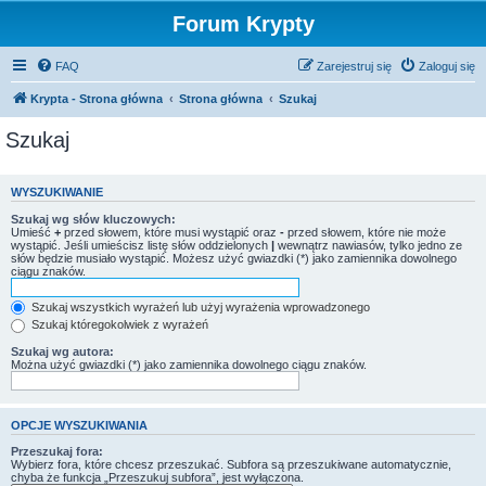
Forum Krypty
FAQ
Zarejestruj się
Zaloguj się
Krypta - Strona główna
Strona główna
Szukaj
Szukaj
WYSZUKIWANIE
Szukaj wg słów kluczowych:
Umieść
+
przed słowem, które musi wystąpić oraz
-
przed słowem, które nie może
wystąpić. Jeśli umieścisz listę słów oddzielonych
|
wewnątrz nawiasów, tylko jedno ze
słów będzie musiało wystąpić. Możesz użyć gwiazdki (*) jako zamiennika dowolnego
ciągu znaków.
Szukaj wszystkich wyrażeń lub użyj wyrażenia wprowadzonego
Szukaj któregokolwiek z wyrażeń
Szukaj wg autora:
Można użyć gwiazdki (*) jako zamiennika dowolnego ciągu znaków.
OPCJE WYSZUKIWANIA
Przeszukaj fora:
Wybierz fora, które chcesz przeszukać. Subfora są przeszukiwane automatycznie,
chyba że funkcja „Przeszukuj subfora”, jest wyłączona.