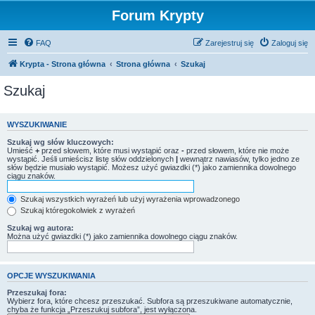
Forum Krypty
FAQ
Zarejestruj się
Zaloguj się
Krypta - Strona główna
Strona główna
Szukaj
Szukaj
WYSZUKIWANIE
Szukaj wg słów kluczowych:
Umieść
+
przed słowem, które musi wystąpić oraz
-
przed słowem, które nie może
wystąpić. Jeśli umieścisz listę słów oddzielonych
|
wewnątrz nawiasów, tylko jedno ze
słów będzie musiało wystąpić. Możesz użyć gwiazdki (*) jako zamiennika dowolnego
ciągu znaków.
Szukaj wszystkich wyrażeń lub użyj wyrażenia wprowadzonego
Szukaj któregokolwiek z wyrażeń
Szukaj wg autora:
Można użyć gwiazdki (*) jako zamiennika dowolnego ciągu znaków.
OPCJE WYSZUKIWANIA
Przeszukaj fora:
Wybierz fora, które chcesz przeszukać. Subfora są przeszukiwane automatycznie,
chyba że funkcja „Przeszukuj subfora”, jest wyłączona.