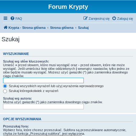
Forum Krypty
FAQ
Zarejestruj się
Zaloguj się
Krypta - Strona główna
Strona główna
Szukaj
Szukaj
WYSZUKIWANIE
Szukaj wg słów kluczowych:
Umieść
+
przed słowem, które musi wystąpić oraz
-
przed słowem, które nie może
wystąpić. Jeśli umieścisz listę słów oddzielonych
|
wewnątrz nawiasów, tylko jedno ze
słów będzie musiało wystąpić. Możesz użyć gwiazdki (*) jako zamiennika dowolnego
ciągu znaków.
Szukaj wszystkich wyrażeń lub użyj wyrażenia wprowadzonego
Szukaj któregokolwiek z wyrażeń
Szukaj wg autora:
Można użyć gwiazdki (*) jako zamiennika dowolnego ciągu znaków.
OPCJE WYSZUKIWANIA
Przeszukaj fora:
Wybierz fora, które chcesz przeszukać. Subfora są przeszukiwane automatycznie,
chyba że funkcja „Przeszukuj subfora”, jest wyłączona.