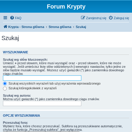
Forum Krypty
FAQ
Zarejestruj się
Zaloguj się
Krypta - Strona główna
Strona główna
Szukaj
Szukaj
WYSZUKIWANIE
Szukaj wg słów kluczowych:
Umieść
+
przed słowem, które musi wystąpić oraz
-
przed słowem, które nie może
wystąpić. Jeśli umieścisz listę słów oddzielonych
|
wewnątrz nawiasów, tylko jedno ze
słów będzie musiało wystąpić. Możesz użyć gwiazdki (*) jako zamiennika dowolnego
ciągu znaków.
Szukaj wszystkich wyrażeń lub użyj wyrażenia wprowadzonego
Szukaj któregokolwiek z wyrażeń
Szukaj wg autora:
Można użyć gwiazdki (*) jako zamiennika dowolnego ciągu znaków.
OPCJE WYSZUKIWANIA
Przeszukaj fora:
Wybierz fora, które chcesz przeszukać. Subfora są przeszukiwane automatycznie,
chyba że funkcja „Przeszukuj subfora”, jest wyłączona.