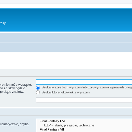
tasy
re nie może wystąpić.
Szukaj wszystkich wyrażeń lub użyj wyrażenia wprowadzoneg
no ze słów będzie
go ciągu znaków.
Szukaj któregokolwiek z wyrażeń
utomatycznie, chyba