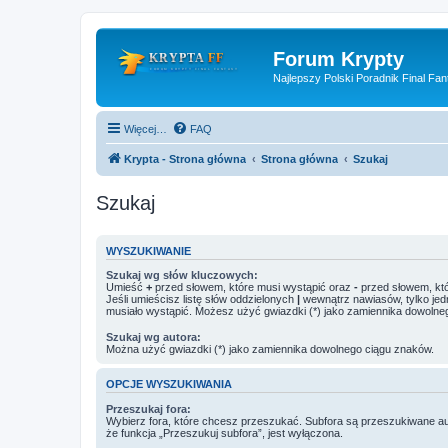
Forum Krypty
Najlepszy Polski Poradnik Final Fan
Więcej…
FAQ
Krypta - Strona główna
Strona główna
Szukaj
Szukaj
WYSZUKIWANIE
Szukaj wg słów kluczowych:
Umieść
+
przed słowem, które musi wystąpić oraz
-
przed słowem, któ
Jeśli umieścisz listę słów oddzielonych
|
wewnątrz nawiasów, tylko jed
musiało wystąpić. Możesz użyć gwiazdki (*) jako zamiennika dowolne
Szukaj wg autora:
Można użyć gwiazdki (*) jako zamiennika dowolnego ciągu znaków.
OPCJE WYSZUKIWANIA
Przeszukaj fora:
Wybierz fora, które chcesz przeszukać. Subfora są przeszukiwane a
że funkcja „Przeszukuj subfora”, jest wyłączona.