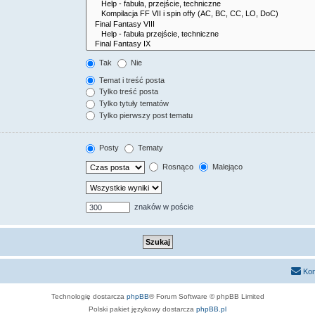
Tak
Nie
Temat i treść posta
Tylko treść posta
Tylko tytuły tematów
Tylko pierwszy post tematu
Posty
Tematy
Rosnąco
Malejąco
znaków w poście
Kon
Technologię dostarcza
phpBB
® Forum Software © phpBB Limited
Polski pakiet językowy dostarcza
phpBB.pl