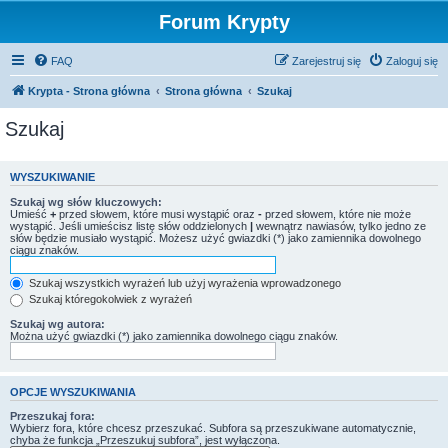
Forum Krypty
FAQ
Zarejestruj się
Zaloguj się
Krypta - Strona główna
Strona główna
Szukaj
Szukaj
WYSZUKIWANIE
Szukaj wg słów kluczowych:
Umieść
+
przed słowem, które musi wystąpić oraz
-
przed słowem, które nie może
wystąpić. Jeśli umieścisz listę słów oddzielonych
|
wewnątrz nawiasów, tylko jedno ze
słów będzie musiało wystąpić. Możesz użyć gwiazdki (*) jako zamiennika dowolnego
ciągu znaków.
Szukaj wszystkich wyrażeń lub użyj wyrażenia wprowadzonego
Szukaj któregokolwiek z wyrażeń
Szukaj wg autora:
Można użyć gwiazdki (*) jako zamiennika dowolnego ciągu znaków.
OPCJE WYSZUKIWANIA
Przeszukaj fora:
Wybierz fora, które chcesz przeszukać. Subfora są przeszukiwane automatycznie,
chyba że funkcja „Przeszukuj subfora”, jest wyłączona.