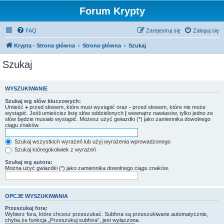
Forum Krypty
FAQ
Zarejestruj się
Zaloguj się
Krypta - Strona główna
Strona główna
Szukaj
Szukaj
WYSZUKIWANIE
Szukaj wg słów kluczowych:
Umieść
+
przed słowem, które musi wystąpić oraz
-
przed słowem, które nie może
wystąpić. Jeśli umieścisz listę słów oddzielonych
|
wewnątrz nawiasów, tylko jedno ze
słów będzie musiało wystąpić. Możesz użyć gwiazdki (*) jako zamiennika dowolnego
ciągu znaków.
Szukaj wszystkich wyrażeń lub użyj wyrażenia wprowadzonego
Szukaj któregokolwiek z wyrażeń
Szukaj wg autora:
Można użyć gwiazdki (*) jako zamiennika dowolnego ciągu znaków.
OPCJE WYSZUKIWANIA
Przeszukaj fora:
Wybierz fora, które chcesz przeszukać. Subfora są przeszukiwane automatycznie,
chyba że funkcja „Przeszukuj subfora”, jest wyłączona.