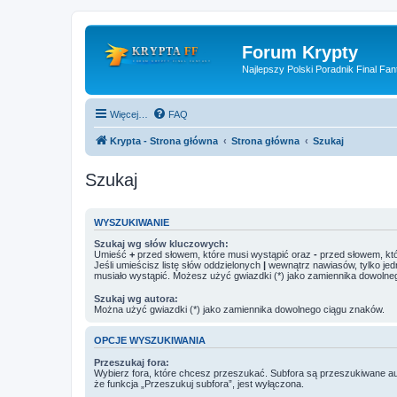
Forum Krypty
Najlepszy Polski Poradnik Final Fan
Więcej…
FAQ
Krypta - Strona główna
Strona główna
Szukaj
Szukaj
WYSZUKIWANIE
Szukaj wg słów kluczowych:
Umieść
+
przed słowem, które musi wystąpić oraz
-
przed słowem, któ
Jeśli umieścisz listę słów oddzielonych
|
wewnątrz nawiasów, tylko jed
musiało wystąpić. Możesz użyć gwiazdki (*) jako zamiennika dowolne
Szukaj wg autora:
Można użyć gwiazdki (*) jako zamiennika dowolnego ciągu znaków.
OPCJE WYSZUKIWANIA
Przeszukaj fora:
Wybierz fora, które chcesz przeszukać. Subfora są przeszukiwane a
że funkcja „Przeszukuj subfora”, jest wyłączona.