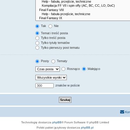
Tak
Nie
Temat i treść posta
Tylko treść posta
Tylko tytuły tematów
Tylko pierwszy post tematu
Posty
Tematy
Rosnąco
Malejąco
znaków w poście
Kon
Technologię dostarcza
phpBB
® Forum Software © phpBB Limited
Polski pakiet językowy dostarcza
phpBB.pl