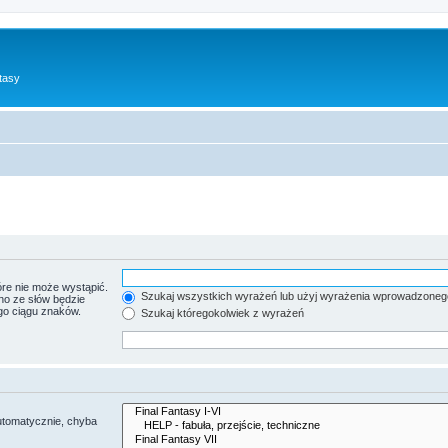
tasy
re nie może wystąpić.
Szukaj wszystkich wyrażeń lub użyj wyrażenia wprowadzoneg
no ze słów będzie
go ciągu znaków.
Szukaj któregokolwiek z wyrażeń
utomatycznie, chyba