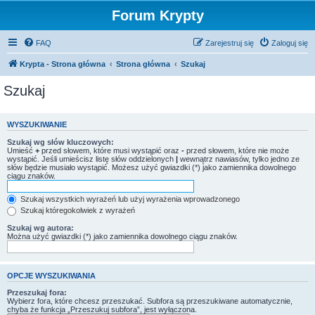
Forum Krypty
FAQ
Zarejestruj się
Zaloguj się
Krypta - Strona główna
Strona główna
Szukaj
Szukaj
WYSZUKIWANIE
Szukaj wg słów kluczowych:
Umieść
+
przed słowem, które musi wystąpić oraz
-
przed słowem, które nie może
wystąpić. Jeśli umieścisz listę słów oddzielonych
|
wewnątrz nawiasów, tylko jedno ze
słów będzie musiało wystąpić. Możesz użyć gwiazdki (*) jako zamiennika dowolnego
ciągu znaków.
Szukaj wszystkich wyrażeń lub użyj wyrażenia wprowadzonego
Szukaj któregokolwiek z wyrażeń
Szukaj wg autora:
Można użyć gwiazdki (*) jako zamiennika dowolnego ciągu znaków.
OPCJE WYSZUKIWANIA
Przeszukaj fora:
Wybierz fora, które chcesz przeszukać. Subfora są przeszukiwane automatycznie,
chyba że funkcja „Przeszukuj subfora”, jest wyłączona.