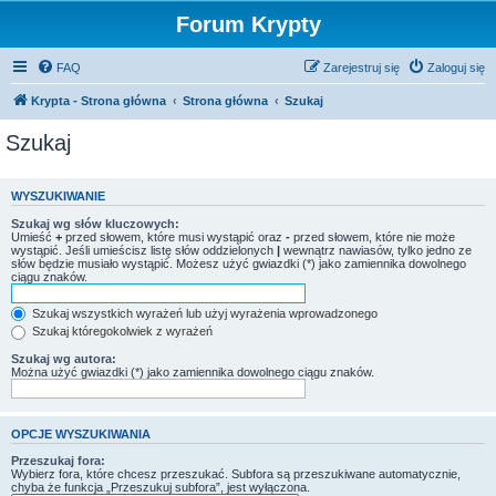
Forum Krypty
FAQ
Zarejestruj się
Zaloguj się
Krypta - Strona główna
Strona główna
Szukaj
Szukaj
WYSZUKIWANIE
Szukaj wg słów kluczowych:
Umieść
+
przed słowem, które musi wystąpić oraz
-
przed słowem, które nie może
wystąpić. Jeśli umieścisz listę słów oddzielonych
|
wewnątrz nawiasów, tylko jedno ze
słów będzie musiało wystąpić. Możesz użyć gwiazdki (*) jako zamiennika dowolnego
ciągu znaków.
Szukaj wszystkich wyrażeń lub użyj wyrażenia wprowadzonego
Szukaj któregokolwiek z wyrażeń
Szukaj wg autora:
Można użyć gwiazdki (*) jako zamiennika dowolnego ciągu znaków.
OPCJE WYSZUKIWANIA
Przeszukaj fora:
Wybierz fora, które chcesz przeszukać. Subfora są przeszukiwane automatycznie,
chyba że funkcja „Przeszukuj subfora”, jest wyłączona.