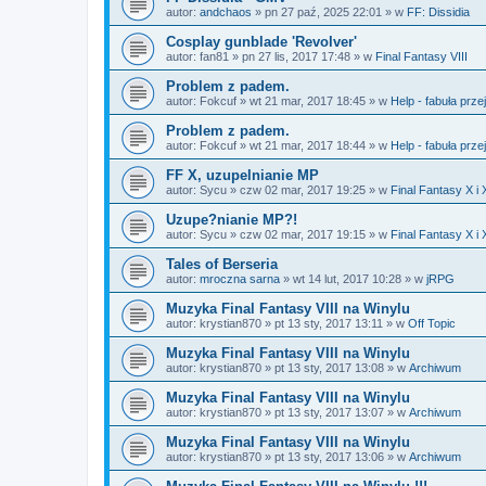
autor:
andchaos
»
pn 27 paź, 2025 22:01
» w
FF: Dissidia
Cosplay gunblade 'Revolver'
autor:
fan81
»
pn 27 lis, 2017 17:48
» w
Final Fantasy VIII
Problem z padem.
autor:
Fokcuf
»
wt 21 mar, 2017 18:45
» w
Help - fabuła prze
Problem z padem.
autor:
Fokcuf
»
wt 21 mar, 2017 18:44
» w
Help - fabuła prze
FF X, uzupelnianie MP
autor:
Sycu
»
czw 02 mar, 2017 19:25
» w
Final Fantasy X i 
Uzupe?nianie MP?!
autor:
Sycu
»
czw 02 mar, 2017 19:15
» w
Final Fantasy X i 
Tales of Berseria
autor:
mroczna sarna
»
wt 14 lut, 2017 10:28
» w
jRPG
Muzyka Final Fantasy VIII na Winylu
autor:
krystian870
»
pt 13 sty, 2017 13:11
» w
Off Topic
Muzyka Final Fantasy VIII na Winylu
autor:
krystian870
»
pt 13 sty, 2017 13:08
» w
Archiwum
Muzyka Final Fantasy VIII na Winylu
autor:
krystian870
»
pt 13 sty, 2017 13:07
» w
Archiwum
Muzyka Final Fantasy VIII na Winylu
autor:
krystian870
»
pt 13 sty, 2017 13:06
» w
Archiwum