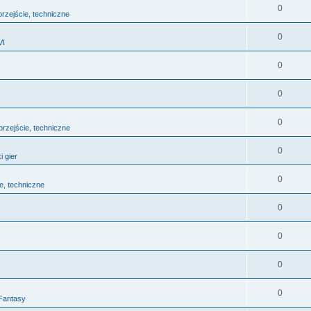
0
 przejście, techniczne
0
VI
0
0
0
 przejście, techniczne
0
i gier
0
ie, techniczne
0
0
0
0
 Fantasy