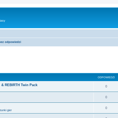
tasy
bez odpowiedzi
sowane
ODPOWIEDZI
 & REBIRTH Twin Pack
0
0
0
tunki gier