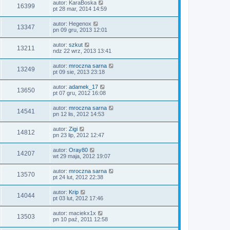
autor:
KaraBoska
16399
pt 28 mar, 2014 14:59
autor:
Hegenox
13347
pn 09 gru, 2013 12:01
autor:
szkut
13211
ndz 22 wrz, 2013 13:41
autor:
mroczna sarna
13249
pt 09 sie, 2013 23:18
autor:
adamek_17
13650
pt 07 gru, 2012 16:08
autor:
mroczna sarna
14541
pn 12 lis, 2012 14:53
autor:
Zigi
14812
pn 23 lip, 2012 12:47
autor:
Oray80
14207
wt 29 maja, 2012 19:07
autor:
mroczna sarna
13570
pt 24 lut, 2012 22:38
autor:
Krip
14044
pt 03 lut, 2012 17:46
autor:
maciekx1x
13503
pn 10 paź, 2011 12:58