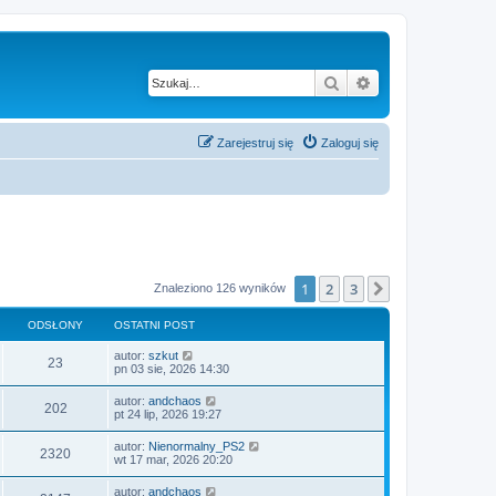
Szukaj
Wyszukiwanie z
Zarejestruj się
Zaloguj się
1
2
3
Następna
Znaleziono 126 wyników
ODSŁONY
OSTATNI POST
autor:
szkut
23
pn 03 sie, 2026 14:30
autor:
andchaos
202
pt 24 lip, 2026 19:27
autor:
Nienormalny_PS2
2320
wt 17 mar, 2026 20:20
autor:
andchaos