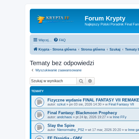
Forum Krypty
Najlepszy Polski Poradnik Final Fan
Więcej…
FAQ
Krypta - Strona główna
Strona główna
Szukaj
Tematy 
Tematy bez odpowiedzi
Wyszukiwanie zaawansowane
Szukaj
Wyszukiwanie zaawan
TEMATY
Fizyczne wydanie FINAL FANTASY VII REMAKE
autor:
szkut
»
pn 03 sie, 2026 14:30
» w
Final Fantasy VII
Final Fantasy: Blackmoon Prophecy
autor:
andchaos
»
pt 24 lip, 2026 19:27
» w
Inne FFy
Slay the Spire
autor:
Nienormalny_PS2
»
wt 17 mar, 2026 20:20
» w
Inne ga
FF Dissidia - GMV