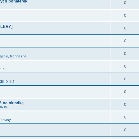
zych bohaterek!
0
0
OILERY]
0
0
r
0
ejście, techniczne
0
y IX
0
II i XIII-2
0
 na okładkę
0
miksy
0
Fantasy
0