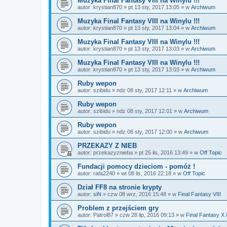
Muzyka Final Fantasy VIII na Winylu !!!
autor:
krystian870
»
pt 13 sty, 2017 13:05
» w
Archiwum
Muzyka Final Fantasy VIII na Winylu !!!
autor:
krystian870
»
pt 13 sty, 2017 13:04
» w
Archiwum
Muzyka Final Fantasy VIII na Winylu !!!
autor:
krystian870
»
pt 13 sty, 2017 13:03
» w
Archiwum
Muzyka Final Fantasy VIII na Winylu !!!
autor:
krystian870
»
pt 13 sty, 2017 13:03
» w
Archiwum
Ruby wepon
autor:
szibidu
»
ndz 08 sty, 2017 12:11
» w
Archiwum
Ruby wepon
autor:
szibidu
»
ndz 08 sty, 2017 12:01
» w
Archiwum
Ruby wepon
autor:
szibidu
»
ndz 08 sty, 2017 12:00
» w
Archiwum
PRZEKAZY Z NIEB
autor:
przekazyznieba
»
pt 25 lis, 2016 13:49
» w
Off Topic
Fundacji pomocy dzieciom - pomóż !
autor:
rafa2240
»
wt 08 lis, 2016 22:18
» w
Off Topic
Dział FF8 na stronie krypty
autor:
siN
»
czw 08 wrz, 2016 15:48
» w
Final Fantasy VIII
Problem z przejściem gry
autor:
Patrol87
»
czw 28 lip, 2016 09:13
» w
Final Fantasy X 