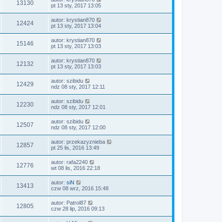
13130
pt 13 sty, 2017 13:05
autor:
krystian870
12424
pt 13 sty, 2017 13:04
autor:
krystian870
15146
pt 13 sty, 2017 13:03
autor:
krystian870
12132
pt 13 sty, 2017 13:03
autor:
szibidu
12429
ndz 08 sty, 2017 12:11
autor:
szibidu
12230
ndz 08 sty, 2017 12:01
autor:
szibidu
12507
ndz 08 sty, 2017 12:00
autor:
przekazyznieba
12857
pt 25 lis, 2016 13:49
autor:
rafa2240
12776
wt 08 lis, 2016 22:18
autor:
siN
13413
czw 08 wrz, 2016 15:48
autor:
Patrol87
12805
czw 28 lip, 2016 09:13