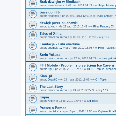
Brak dżwięku w filmikach
autor:
KaraBoska
»
pt 28 mar, 2014 14:59
» w
Help - fabuła,
Save do FF6
autor:
Hegenox
»
pn 09 gru, 2013 12:01
» w
Final Fantasy I-
dzwięk przez słuchawki
autor:
szkut
»
ndz 22 wrz, 2013 13:41
» w
Final Fantasy XII
Tales of Xillia
autor:
mroczna sarna
»
pt 09 sie, 2013 23:18
» w
jRPG
Emulacja - Lulu ovedrive
autor:
adamek_17
»
pt 07 gru, 2012 16:08
» w
Help - fabuła,
Seria Yakuza
autor:
mroczna sarna
»
pn 12 lis, 2012 14:53
» w
Inne gatunk
FF I Mobile - Problem z przejściem Ice Cavern
autor:
Zigi
»
pn 23 lip, 2012 12:47
» w
HELP - fabuła, przejśc
Klan .pl
autor:
Oray80
»
wt 29 maja, 2012 19:07
» w
Off Topic
The Last Story
autor:
mroczna sarna
»
pt 24 lut, 2012 22:38
» w
jRPG
Kupię
autor:
Krip
»
pt 03 lut, 2012 17:46
» w
Off Topic
Proszę o Pomoc
autor:
maciekx1x
»
pn 10 paź, 2011 12:58
» w
Ogólnie Final