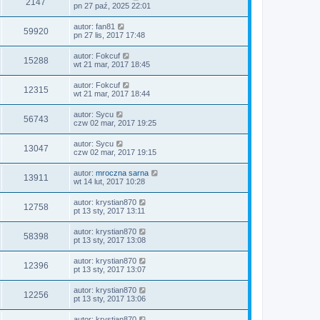
2147
pn 27 paź, 2025 22:01
autor:
fan81
59920
pn 27 lis, 2017 17:48
autor:
Fokcuf
15288
wt 21 mar, 2017 18:45
autor:
Fokcuf
12315
wt 21 mar, 2017 18:44
autor:
Sycu
56743
czw 02 mar, 2017 19:25
autor:
Sycu
13047
czw 02 mar, 2017 19:15
autor:
mroczna sarna
13911
wt 14 lut, 2017 10:28
autor:
krystian870
12758
pt 13 sty, 2017 13:11
autor:
krystian870
58398
pt 13 sty, 2017 13:08
autor:
krystian870
12396
pt 13 sty, 2017 13:07
autor:
krystian870
12256
pt 13 sty, 2017 13:06
autor:
krystian870