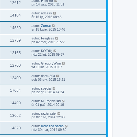
autor:
H.Mirror
12612
pn 14 wrz, 2015 11:31
autor:
adasss
14104
śr 15 lip, 2015 09:46
autor:
Zernat
14530
śr 15 kwie, 2015 18:46
autor:
Fragless
12759
pn 02 mar, 2015 21:22
autor:
KOTdlg
13165
ndz 22 lut, 2015 09:57
autor:
GregoryWinn
12700
wt 10 lut, 2015 09:07
autor:
darek89a
13409
sob 03 sty, 2015 15:21
autor:
specjal
17054
pn 22 gru, 2014 14:24
autor:
M. Podbielski
14499
śr 01 paź, 2014 20:16
autor:
razieraziel
13052
pn 02 cze, 2014 22:03
autor:
mroczna sarna
14820
ndz 30 mar, 2014 09:39