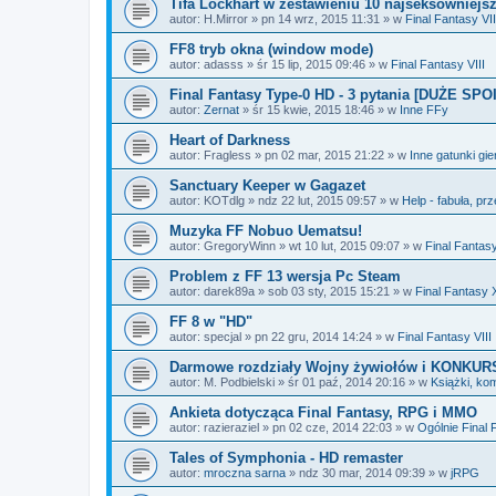
Tifa Lockhart w zestawieniu 10 najseksowniejs
autor:
H.Mirror
»
pn 14 wrz, 2015 11:31
» w
Final Fantasy VII
FF8 tryb okna (window mode)
autor:
adasss
»
śr 15 lip, 2015 09:46
» w
Final Fantasy VIII
Final Fantasy Type-0 HD - 3 pytania [DUŻE SP
autor:
Zernat
»
śr 15 kwie, 2015 18:46
» w
Inne FFy
Heart of Darkness
autor:
Fragless
»
pn 02 mar, 2015 21:22
» w
Inne gatunki gie
Sanctuary Keeper w Gagazet
autor:
KOTdlg
»
ndz 22 lut, 2015 09:57
» w
Help - fabuła, prz
Muzyka FF Nobuo Uematsu!
autor:
GregoryWinn
»
wt 10 lut, 2015 09:07
» w
Final Fantas
Problem z FF 13 wersja Pc Steam
autor:
darek89a
»
sob 03 sty, 2015 15:21
» w
Final Fantasy XI
FF 8 w "HD"
autor:
specjal
»
pn 22 gru, 2014 14:24
» w
Final Fantasy VIII
Darmowe rozdziały Wojny żywiołów i KONKURS
autor:
M. Podbielski
»
śr 01 paź, 2014 20:16
» w
Książki, ko
Ankieta dotycząca Final Fantasy, RPG i MMO
autor:
razieraziel
»
pn 02 cze, 2014 22:03
» w
Ogólnie Final 
Tales of Symphonia - HD remaster
autor:
mroczna sarna
»
ndz 30 mar, 2014 09:39
» w
jRPG