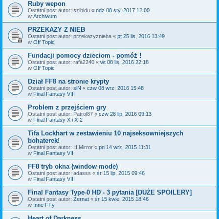
Ruby wepon
Ostatni post autor:
szibidu
«
ndz 08 sty, 2017 12:00
w
Archiwum
PRZEKAZY Z NIEB
Ostatni post autor:
przekazyznieba
«
pt 25 lis, 2016 13:49
w
Off Topic
Fundacji pomocy dzieciom - pomóż !
Ostatni post autor:
rafa2240
«
wt 08 lis, 2016 22:18
w
Off Topic
Dział FF8 na stronie krypty
Ostatni post autor:
siN
«
czw 08 wrz, 2016 15:48
w
Final Fantasy VIII
Problem z przejściem gry
Ostatni post autor:
Patrol87
«
czw 28 lip, 2016 09:13
w
Final Fantasy X i X-2
Tifa Lockhart w zestawieniu 10 najseksowniejszych
bohaterek!
Ostatni post autor:
H.Mirror
«
pn 14 wrz, 2015 11:31
w
Final Fantasy VII
FF8 tryb okna (window mode)
Ostatni post autor:
adasss
«
śr 15 lip, 2015 09:46
w
Final Fantasy VIII
Final Fantasy Type-0 HD - 3 pytania [DUŻE SPOILERY]
Ostatni post autor:
Zernat
«
śr 15 kwie, 2015 18:46
w
Inne FFy
Heart of Darkness