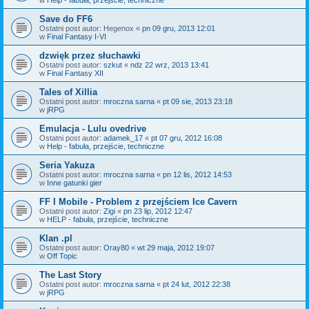
Save do FF6
Ostatni post autor:
Hegenox
«
pn 09 gru, 2013 12:01
w
Final Fantasy I-VI
dzwięk przez słuchawki
Ostatni post autor:
szkut
«
ndz 22 wrz, 2013 13:41
w
Final Fantasy XII
Tales of Xillia
Ostatni post autor:
mroczna sarna
«
pt 09 sie, 2013 23:18
w
jRPG
Emulacja - Lulu ovedrive
Ostatni post autor:
adamek_17
«
pt 07 gru, 2012 16:08
w
Help - fabuła, przejście, techniczne
Seria Yakuza
Ostatni post autor:
mroczna sarna
«
pn 12 lis, 2012 14:53
w
Inne gatunki gier
FF I Mobile - Problem z przejściem Ice Cavern
Ostatni post autor:
Zigi
«
pn 23 lip, 2012 12:47
w
HELP - fabuła, przejście, techniczne
Klan .pl
Ostatni post autor:
Oray80
«
wt 29 maja, 2012 19:07
w
Off Topic
The Last Story
Ostatni post autor:
mroczna sarna
«
pt 24 lut, 2012 22:38
w
jRPG