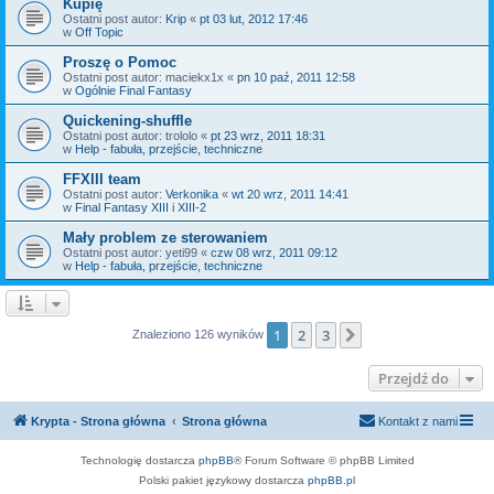
Kupię
Ostatni post autor:
Krip
«
pt 03 lut, 2012 17:46
w
Off Topic
Proszę o Pomoc
Ostatni post autor:
maciekx1x
«
pn 10 paź, 2011 12:58
w
Ogólnie Final Fantasy
Quickening-shuffle
Ostatni post autor:
trololo
«
pt 23 wrz, 2011 18:31
w
Help - fabuła, przejście, techniczne
FFXIII team
Ostatni post autor:
Verkonika
«
wt 20 wrz, 2011 14:41
w
Final Fantasy XIII i XIII-2
Mały problem ze sterowaniem
Ostatni post autor:
yeti99
«
czw 08 wrz, 2011 09:12
w
Help - fabuła, przejście, techniczne
1
2
3
Następna
Znaleziono 126 wyników
Przejdź do
Krypta - Strona główna
Strona główna
Kontakt z nami
Technologię dostarcza
phpBB
® Forum Software © phpBB Limited
Polski pakiet językowy dostarcza
phpBB.pl