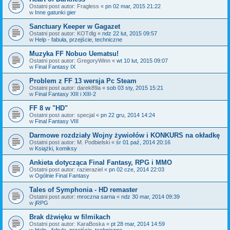
Ostatni post autor:
Fragless
«
pn 02 mar, 2015 21:22
w
Inne gatunki gier
Sanctuary Keeper w Gagazet
Ostatni post autor:
KOTdlg
«
ndz 22 lut, 2015 09:57
w
Help - fabuła, przejście, techniczne
Muzyka FF Nobuo Uematsu!
Ostatni post autor:
GregoryWinn
«
wt 10 lut, 2015 09:07
w
Final Fantasy IX
Problem z FF 13 wersja Pc Steam
Ostatni post autor:
darek89a
«
sob 03 sty, 2015 15:21
w
Final Fantasy XIII i XIII-2
FF 8 w "HD"
Ostatni post autor:
specjal
«
pn 22 gru, 2014 14:24
w
Final Fantasy VIII
Darmowe rozdziały Wojny żywiołów i KONKURS na okładkę
Ostatni post autor:
M. Podbielski
«
śr 01 paź, 2014 20:16
w
Książki, komiksy
Ankieta dotycząca Final Fantasy, RPG i MMO
Ostatni post autor:
razieraziel
«
pn 02 cze, 2014 22:03
w
Ogólnie Final Fantasy
Tales of Symphonia - HD remaster
Ostatni post autor:
mroczna sarna
«
ndz 30 mar, 2014 09:39
w
jRPG
Brak dżwięku w filmikach
Ostatni post autor:
KaraBoska
«
pt 28 mar, 2014 14:59
w
Help - fabuła, przejście, techniczne