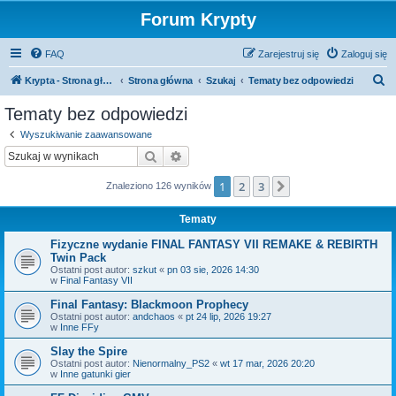
Forum Krypty
FAQ
Zarejestruj się
Zaloguj się
S
Krypta - Strona główna
Strona główna
Szukaj
Tematy bez odpowiedzi
z
Tematy bez odpowiedzi
u
Wyszukiwanie zaawansowane
k
Szukaj
Wyszukiwanie zaawansowane
a
1
2
3
Następna
Znaleziono 126 wyników
j
Tematy
Fizyczne wydanie FINAL FANTASY VII REMAKE & REBIRTH
Twin Pack
Ostatni post autor:
szkut
«
pn 03 sie, 2026 14:30
w
Final Fantasy VII
Final Fantasy: Blackmoon Prophecy
Ostatni post autor:
andchaos
«
pt 24 lip, 2026 19:27
w
Inne FFy
Slay the Spire
Ostatni post autor:
Nienormalny_PS2
«
wt 17 mar, 2026 20:20
w
Inne gatunki gier