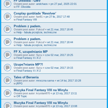
FF Dissidia - GMV
Ostatni post autor:
andchaos
«
pn 27 paź, 2025 22:01
w
FF: Dissidia
Cosplay gunblade 'Revolver'
Ostatni post autor:
fan81
«
pn 27 lis, 2017 17:48
w
Final Fantasy VIII
Problem z padem.
Ostatni post autor:
Fokcuf
«
wt 21 mar, 2017 18:45
w
Help - fabuła przejście, techniczne
Problem z padem.
Ostatni post autor:
Fokcuf
«
wt 21 mar, 2017 18:44
w
Help - fabuła przejście, techniczne
FF X, uzupelnianie MP
Ostatni post autor:
Sycu
«
czw 02 mar, 2017 19:25
w
Final Fantasy X i X-2
Uzupe?nianie MP?!
Ostatni post autor:
Sycu
«
czw 02 mar, 2017 19:15
w
Final Fantasy X i X-2
Tales of Berseria
Ostatni post autor:
mroczna sarna
«
wt 14 lut, 2017 10:28
w
jRPG
Muzyka Final Fantasy VIII na Winylu
Ostatni post autor:
krystian870
«
pt 13 sty, 2017 13:11
w
Off Topic
Muzyka Final Fantasy VIII na Winylu
Ostatni post autor:
krystian870
«
pt 13 sty, 2017 13:08