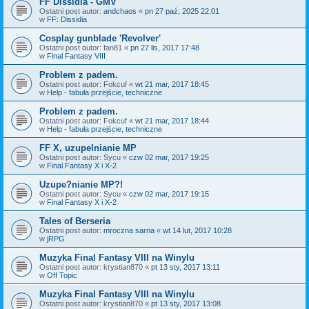
FF Dissidia - GMV
Ostatni post autor:
andchaos
«
pn 27 paź, 2025 22:01
w
FF: Dissidia
Cosplay gunblade 'Revolver'
Ostatni post autor:
fan81
«
pn 27 lis, 2017 17:48
w
Final Fantasy VIII
Problem z padem.
Ostatni post autor:
Fokcuf
«
wt 21 mar, 2017 18:45
w
Help - fabuła przejście, techniczne
Problem z padem.
Ostatni post autor:
Fokcuf
«
wt 21 mar, 2017 18:44
w
Help - fabuła przejście, techniczne
FF X, uzupelnianie MP
Ostatni post autor:
Sycu
«
czw 02 mar, 2017 19:25
w
Final Fantasy X i X-2
Uzupe?nianie MP?!
Ostatni post autor:
Sycu
«
czw 02 mar, 2017 19:15
w
Final Fantasy X i X-2
Tales of Berseria
Ostatni post autor:
mroczna sarna
«
wt 14 lut, 2017 10:28
w
jRPG
Muzyka Final Fantasy VIII na Winylu
Ostatni post autor:
krystian870
«
pt 13 sty, 2017 13:11
w
Off Topic
Muzyka Final Fantasy VIII na Winylu
Ostatni post autor:
krystian870
«
pt 13 sty, 2017 13:08