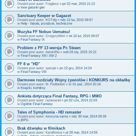
Ostatni post autor:
Fragless
«
pn 02 mar, 2015 21:22
w
Inne gatunki gier
Sanctuary Keeper w Gagazet
Ostatni post autor:
KOTdlg
«
ndz 22 lut, 2015 09:57
w
Help - fabuła, przejście, techniczne
Muzyka FF Nobuo Uematsu!
Ostatni post autor:
GregoryWinn
«
wt 10 lut, 2015 09:07
w
Final Fantasy IX
Problem z FF 13 wersja Pc Steam
Ostatni post autor:
darek89a
«
sob 03 sty, 2015 15:21
w
Final Fantasy XIII i XIII-2
FF 8 w "HD"
Ostatni post autor:
specjal
«
pn 22 gru, 2014 14:24
w
Final Fantasy VIII
Darmowe rozdziały Wojny żywiołów i KONKURS na okładkę
Ostatni post autor:
M. Podbielski
«
śr 01 paź, 2014 20:16
w
Książki, komiksy
Ankieta dotycząca Final Fantasy, RPG i MMO
Ostatni post autor:
razieraziel
«
pn 02 cze, 2014 22:03
w
Ogólnie Final Fantasy
Tales of Symphonia - HD remaster
Ostatni post autor:
mroczna sarna
«
ndz 30 mar, 2014 09:39
w
jRPG
Brak dżwięku w filmikach
Ostatni post autor:
KaraBoska
«
pt 28 mar, 2014 14:59
w
Help - fabuła, przejście, techniczne