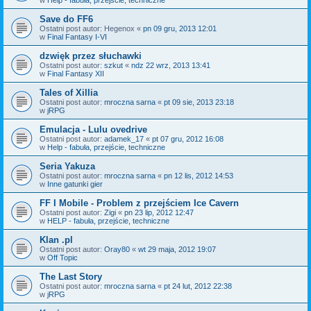
Save do FF6
Ostatni post autor:
Hegenox
«
pn 09 gru, 2013 12:01
w
Final Fantasy I-VI
dzwięk przez słuchawki
Ostatni post autor:
szkut
«
ndz 22 wrz, 2013 13:41
w
Final Fantasy XII
Tales of Xillia
Ostatni post autor:
mroczna sarna
«
pt 09 sie, 2013 23:18
w
jRPG
Emulacja - Lulu ovedrive
Ostatni post autor:
adamek_17
«
pt 07 gru, 2012 16:08
w
Help - fabuła, przejście, techniczne
Seria Yakuza
Ostatni post autor:
mroczna sarna
«
pn 12 lis, 2012 14:53
w
Inne gatunki gier
FF I Mobile - Problem z przejściem Ice Cavern
Ostatni post autor:
Zigi
«
pn 23 lip, 2012 12:47
w
HELP - fabuła, przejście, techniczne
Klan .pl
Ostatni post autor:
Oray80
«
wt 29 maja, 2012 19:07
w
Off Topic
The Last Story
Ostatni post autor:
mroczna sarna
«
pt 24 lut, 2012 22:38
w
jRPG