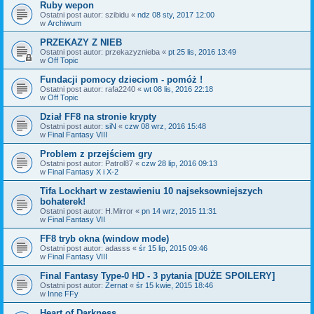
Ruby wepon
Ostatni post autor:
szibidu
«
ndz 08 sty, 2017 12:00
w
Archiwum
PRZEKAZY Z NIEB
Ostatni post autor:
przekazyznieba
«
pt 25 lis, 2016 13:49
w
Off Topic
Fundacji pomocy dzieciom - pomóż !
Ostatni post autor:
rafa2240
«
wt 08 lis, 2016 22:18
w
Off Topic
Dział FF8 na stronie krypty
Ostatni post autor:
siN
«
czw 08 wrz, 2016 15:48
w
Final Fantasy VIII
Problem z przejściem gry
Ostatni post autor:
Patrol87
«
czw 28 lip, 2016 09:13
w
Final Fantasy X i X-2
Tifa Lockhart w zestawieniu 10 najseksowniejszych
bohaterek!
Ostatni post autor:
H.Mirror
«
pn 14 wrz, 2015 11:31
w
Final Fantasy VII
FF8 tryb okna (window mode)
Ostatni post autor:
adasss
«
śr 15 lip, 2015 09:46
w
Final Fantasy VIII
Final Fantasy Type-0 HD - 3 pytania [DUŻE SPOILERY]
Ostatni post autor:
Zernat
«
śr 15 kwie, 2015 18:46
w
Inne FFy
Heart of Darkness