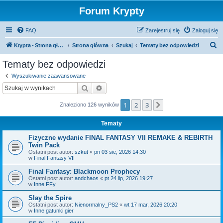
Forum Krypty
FAQ
Zarejestruj się
Zaloguj się
S
Krypta - Strona główna
Strona główna
Szukaj
Tematy bez odpowiedzi
z
Tematy bez odpowiedzi
u
Wyszukiwanie zaawansowane
k
Szukaj
Wyszukiwanie zaawansowane
a
1
2
3
Następna
Znaleziono 126 wyników
j
Tematy
Fizyczne wydanie FINAL FANTASY VII REMAKE & REBIRTH
Twin Pack
Ostatni post autor:
szkut
«
pn 03 sie, 2026 14:30
w
Final Fantasy VII
Final Fantasy: Blackmoon Prophecy
Ostatni post autor:
andchaos
«
pt 24 lip, 2026 19:27
w
Inne FFy
Slay the Spire
Ostatni post autor:
Nienormalny_PS2
«
wt 17 mar, 2026 20:20
w
Inne gatunki gier