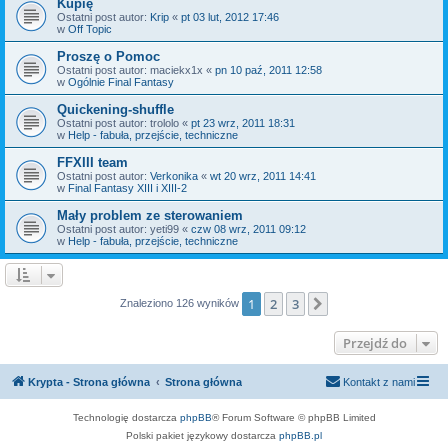
Kupię
Ostatni post autor:
Krip
«
pt 03 lut, 2012 17:46
w
Off Topic
Proszę o Pomoc
Ostatni post autor:
maciekx1x
«
pn 10 paź, 2011 12:58
w
Ogólnie Final Fantasy
Quickening-shuffle
Ostatni post autor:
trololo
«
pt 23 wrz, 2011 18:31
w
Help - fabuła, przejście, techniczne
FFXIII team
Ostatni post autor:
Verkonika
«
wt 20 wrz, 2011 14:41
w
Final Fantasy XIII i XIII-2
Mały problem ze sterowaniem
Ostatni post autor:
yeti99
«
czw 08 wrz, 2011 09:12
w
Help - fabuła, przejście, techniczne
1
2
3
Następna
Znaleziono 126 wyników
Przejdź do
Krypta - Strona główna
Strona główna
Kontakt z nami
Technologię dostarcza
phpBB
® Forum Software © phpBB Limited
Polski pakiet językowy dostarcza
phpBB.pl