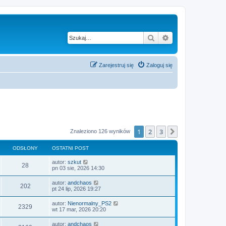
Szukaj
Wyszukiwanie z
Zarejestruj się
Zaloguj się
1
2
3
Następna
Znaleziono 126 wyników
ODSŁONY
OSTATNI POST
autor:
szkut
28
pn 03 sie, 2026 14:30
autor:
andchaos
202
pt 24 lip, 2026 19:27
autor:
Nienormalny_PS2
2329
wt 17 mar, 2026 20:20
autor:
andchaos