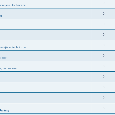
0
 przejście, techniczne
0
VI
0
0
0
 przejście, techniczne
0
i gier
0
ie, techniczne
0
0
0
0
 Fantasy