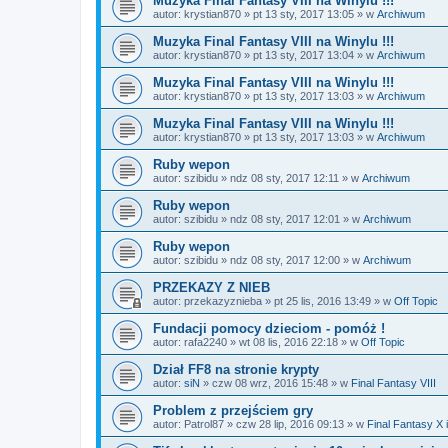
Muzyka Final Fantasy VIII na Winylu !!!
autor:
krystian870
»
pt 13 sty, 2017 13:05
» w
Archiwum
Muzyka Final Fantasy VIII na Winylu !!!
autor:
krystian870
»
pt 13 sty, 2017 13:04
» w
Archiwum
Muzyka Final Fantasy VIII na Winylu !!!
autor:
krystian870
»
pt 13 sty, 2017 13:03
» w
Archiwum
Muzyka Final Fantasy VIII na Winylu !!!
autor:
krystian870
»
pt 13 sty, 2017 13:03
» w
Archiwum
Ruby wepon
autor:
szibidu
»
ndz 08 sty, 2017 12:11
» w
Archiwum
Ruby wepon
autor:
szibidu
»
ndz 08 sty, 2017 12:01
» w
Archiwum
Ruby wepon
autor:
szibidu
»
ndz 08 sty, 2017 12:00
» w
Archiwum
PRZEKAZY Z NIEB
autor:
przekazyznieba
»
pt 25 lis, 2016 13:49
» w
Off Topic
Fundacji pomocy dzieciom - pomóż !
autor:
rafa2240
»
wt 08 lis, 2016 22:18
» w
Off Topic
Dział FF8 na stronie krypty
autor:
siN
»
czw 08 wrz, 2016 15:48
» w
Final Fantasy VIII
Problem z przejściem gry
autor:
Patrol87
»
czw 28 lip, 2016 09:13
» w
Final Fantasy X 