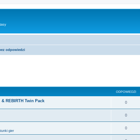
tasy
bez odpowiedzi
sowane
ODPOWIEDZI
 & REBIRTH Twin Pack
0
0
0
tunki gier