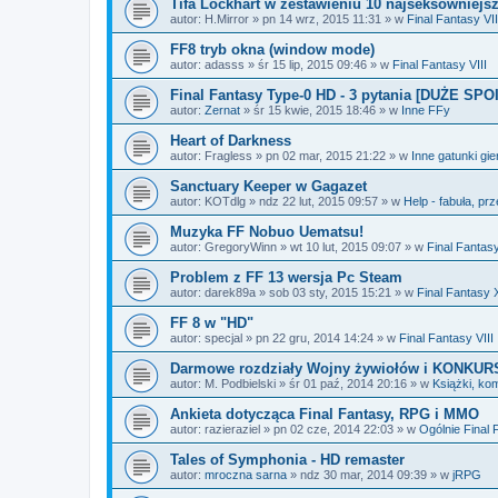
Tifa Lockhart w zestawieniu 10 najseksowniejs
autor:
H.Mirror
»
pn 14 wrz, 2015 11:31
» w
Final Fantasy VII
FF8 tryb okna (window mode)
autor:
adasss
»
śr 15 lip, 2015 09:46
» w
Final Fantasy VIII
Final Fantasy Type-0 HD - 3 pytania [DUŻE SP
autor:
Zernat
»
śr 15 kwie, 2015 18:46
» w
Inne FFy
Heart of Darkness
autor:
Fragless
»
pn 02 mar, 2015 21:22
» w
Inne gatunki gie
Sanctuary Keeper w Gagazet
autor:
KOTdlg
»
ndz 22 lut, 2015 09:57
» w
Help - fabuła, prz
Muzyka FF Nobuo Uematsu!
autor:
GregoryWinn
»
wt 10 lut, 2015 09:07
» w
Final Fantas
Problem z FF 13 wersja Pc Steam
autor:
darek89a
»
sob 03 sty, 2015 15:21
» w
Final Fantasy XI
FF 8 w "HD"
autor:
specjal
»
pn 22 gru, 2014 14:24
» w
Final Fantasy VIII
Darmowe rozdziały Wojny żywiołów i KONKURS
autor:
M. Podbielski
»
śr 01 paź, 2014 20:16
» w
Książki, ko
Ankieta dotycząca Final Fantasy, RPG i MMO
autor:
razieraziel
»
pn 02 cze, 2014 22:03
» w
Ogólnie Final 
Tales of Symphonia - HD remaster
autor:
mroczna sarna
»
ndz 30 mar, 2014 09:39
» w
jRPG