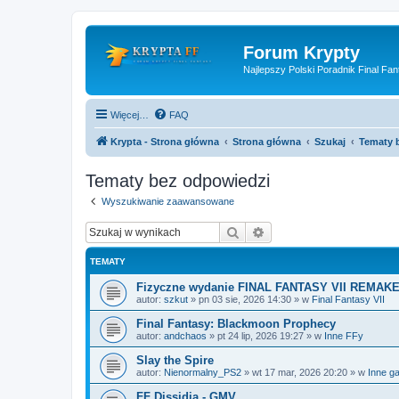
Forum Krypty
Najlepszy Polski Poradnik Final Fan
Więcej…
FAQ
Krypta - Strona główna
Strona główna
Szukaj
Tematy 
Tematy bez odpowiedzi
Wyszukiwanie zaawansowane
Szukaj
Wyszukiwanie zaawan
TEMATY
Fizyczne wydanie FINAL FANTASY VII REMAKE
autor:
szkut
»
pn 03 sie, 2026 14:30
» w
Final Fantasy VII
Final Fantasy: Blackmoon Prophecy
autor:
andchaos
»
pt 24 lip, 2026 19:27
» w
Inne FFy
Slay the Spire
autor:
Nienormalny_PS2
»
wt 17 mar, 2026 20:20
» w
Inne ga
FF Dissidia - GMV