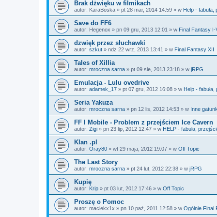
Brak dżwięku w filmikach
autor:
KaraBoska
»
pt 28 mar, 2014 14:59
» w
Help - fabuła,
Save do FF6
autor:
Hegenox
»
pn 09 gru, 2013 12:01
» w
Final Fantasy I-
dzwięk przez słuchawki
autor:
szkut
»
ndz 22 wrz, 2013 13:41
» w
Final Fantasy XII
Tales of Xillia
autor:
mroczna sarna
»
pt 09 sie, 2013 23:18
» w
jRPG
Emulacja - Lulu ovedrive
autor:
adamek_17
»
pt 07 gru, 2012 16:08
» w
Help - fabuła,
Seria Yakuza
autor:
mroczna sarna
»
pn 12 lis, 2012 14:53
» w
Inne gatunk
FF I Mobile - Problem z przejściem Ice Cavern
autor:
Zigi
»
pn 23 lip, 2012 12:47
» w
HELP - fabuła, przejśc
Klan .pl
autor:
Oray80
»
wt 29 maja, 2012 19:07
» w
Off Topic
The Last Story
autor:
mroczna sarna
»
pt 24 lut, 2012 22:38
» w
jRPG
Kupię
autor:
Krip
»
pt 03 lut, 2012 17:46
» w
Off Topic
Proszę o Pomoc
autor:
maciekx1x
»
pn 10 paź, 2011 12:58
» w
Ogólnie Final