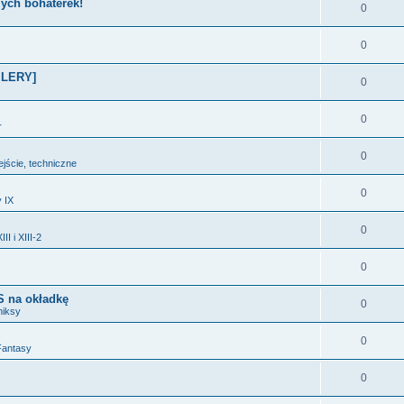
zych bohaterek!
0
0
OILERY]
0
0
r
0
ejście, techniczne
0
y IX
0
II i XIII-2
0
 na okładkę
0
miksy
0
Fantasy
0