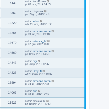
autor:
KaraBoska
16433
pt 28 mar, 2014 14:59
autor:
Hegenox
13362
pn 09 gru, 2013 12:01
autor:
szkut
13220
ndz 22 wrz, 2013 13:41
autor:
mroczna sarna
13266
pt 09 sie, 2013 23:18
autor:
adamek_17
13670
pt 07 gru, 2012 16:08
autor:
mroczna sarna
14560
pn 12 lis, 2012 14:53
autor:
Zigi
14843
pn 23 lip, 2012 12:47
autor:
Oray80
14225
wt 29 maja, 2012 19:07
autor:
mroczna sarna
13594
pt 24 lut, 2012 22:38
autor:
Krip
14066
pt 03 lut, 2012 17:46
autor:
maciekx1x
13526
pn 10 paź, 2011 12:58