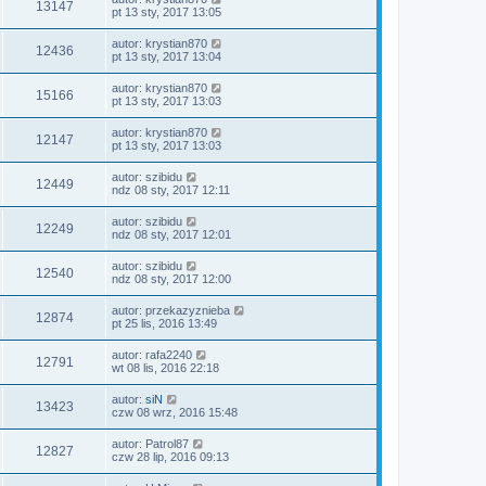
13147
pt 13 sty, 2017 13:05
autor:
krystian870
12436
pt 13 sty, 2017 13:04
autor:
krystian870
15166
pt 13 sty, 2017 13:03
autor:
krystian870
12147
pt 13 sty, 2017 13:03
autor:
szibidu
12449
ndz 08 sty, 2017 12:11
autor:
szibidu
12249
ndz 08 sty, 2017 12:01
autor:
szibidu
12540
ndz 08 sty, 2017 12:00
autor:
przekazyznieba
12874
pt 25 lis, 2016 13:49
autor:
rafa2240
12791
wt 08 lis, 2016 22:18
autor:
siN
13423
czw 08 wrz, 2016 15:48
autor:
Patrol87
12827
czw 28 lip, 2016 09:13