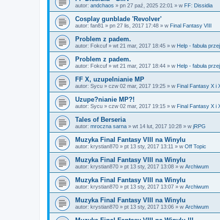
autor:
andchaos
»
pn 27 paź, 2025 22:01
» w
FF: Dissidia
Cosplay gunblade 'Revolver'
autor:
fan81
»
pn 27 lis, 2017 17:48
» w
Final Fantasy VIII
Problem z padem.
autor:
Fokcuf
»
wt 21 mar, 2017 18:45
» w
Help - fabuła prze
Problem z padem.
autor:
Fokcuf
»
wt 21 mar, 2017 18:44
» w
Help - fabuła prze
FF X, uzupelnianie MP
autor:
Sycu
»
czw 02 mar, 2017 19:25
» w
Final Fantasy X i 
Uzupe?nianie MP?!
autor:
Sycu
»
czw 02 mar, 2017 19:15
» w
Final Fantasy X i 
Tales of Berseria
autor:
mroczna sarna
»
wt 14 lut, 2017 10:28
» w
jRPG
Muzyka Final Fantasy VIII na Winylu
autor:
krystian870
»
pt 13 sty, 2017 13:11
» w
Off Topic
Muzyka Final Fantasy VIII na Winylu
autor:
krystian870
»
pt 13 sty, 2017 13:08
» w
Archiwum
Muzyka Final Fantasy VIII na Winylu
autor:
krystian870
»
pt 13 sty, 2017 13:07
» w
Archiwum
Muzyka Final Fantasy VIII na Winylu
autor:
krystian870
»
pt 13 sty, 2017 13:06
» w
Archiwum