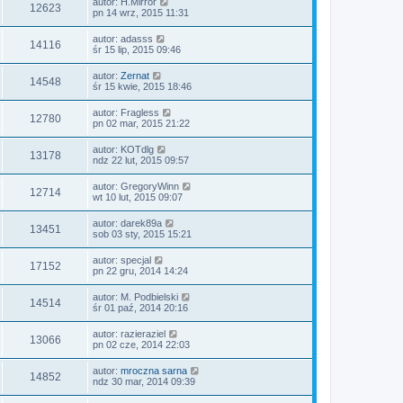
autor:
H.Mirror
12623
pn 14 wrz, 2015 11:31
autor:
adasss
14116
śr 15 lip, 2015 09:46
autor:
Zernat
14548
śr 15 kwie, 2015 18:46
autor:
Fragless
12780
pn 02 mar, 2015 21:22
autor:
KOTdlg
13178
ndz 22 lut, 2015 09:57
autor:
GregoryWinn
12714
wt 10 lut, 2015 09:07
autor:
darek89a
13451
sob 03 sty, 2015 15:21
autor:
specjal
17152
pn 22 gru, 2014 14:24
autor:
M. Podbielski
14514
śr 01 paź, 2014 20:16
autor:
razieraziel
13066
pn 02 cze, 2014 22:03
autor:
mroczna sarna
14852
ndz 30 mar, 2014 09:39