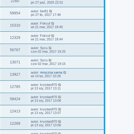
2160
pn 27 paź, 2025 22:01
autor:
fan81
59954
pn 27 lis, 2017 17:48
autor:
Fokcuf
15310
wt 21 mar, 2017 18:45
autor:
Fokcuf
12329
wt 21 mar, 2017 18:44
autor:
Sycu
56767
czw 02 mar, 2017 19:25
autor:
Sycu
13071
czw 02 mar, 2017 19:15
autor:
mroczna sarna
13927
wt 14 lut, 2017 10:28
autor:
krystian870
12785
pt 13 sty, 2017 13:11
autor:
krystian870
58424
pt 13 sty, 2017 13:08
autor:
krystian870
12413
pt 13 sty, 2017 13:07
autor:
krystian870
12269
pt 13 sty, 2017 13:06
autor:
krystian870