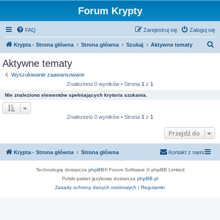
Forum Krypty
FAQ
Zarejestruj się
Zaloguj się
S
Krypta - Strona główna
Strona główna
Szukaj
Aktywne tematy
z
Aktywne tematy
u
Wyszukiwanie zaawansowane
k
Znaleziono 0 wyników • Strona
1
z
1
a
Nie znaleziono elementów spełniających kryteria szukania.
j
Znaleziono 0 wyników • Strona
1
z
1
Przejdź do
Krypta - Strona główna
Strona główna
Kontakt z nami
Technologię dostarcza
phpBB
® Forum Software © phpBB Limited
Polski pakiet językowy dostarcza
phpBB.pl
Zasady ochrony danych osobowych
|
Regulamin