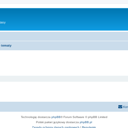
tasy
 tematy
Kon
Technologię dostarcza
phpBB
® Forum Software © phpBB Limited
Polski pakiet językowy dostarcza
phpBB.pl
Zasady ochrony danych osobowych
|
Regulamin