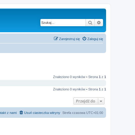
Szukaj
Wyszukiwanie z
Zarejestruj się
Zaloguj się
Znaleziono 0 wyników • Strona
1
z
1
Znaleziono 0 wyników • Strona
1
z
1
Przejdź do
takt z nami
Usuń ciasteczka witryny
Strefa czasowa
UTC+01:00