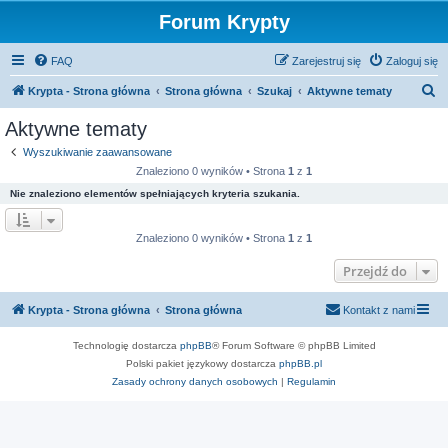
Forum Krypty
FAQ
Zarejestruj się
Zaloguj się
S
Krypta - Strona główna
Strona główna
Szukaj
Aktywne tematy
z
Aktywne tematy
u
Wyszukiwanie zaawansowane
k
Znaleziono 0 wyników • Strona
1
z
1
a
Nie znaleziono elementów spełniających kryteria szukania.
j
Znaleziono 0 wyników • Strona
1
z
1
Przejdź do
Krypta - Strona główna
Strona główna
Kontakt z nami
Technologię dostarcza
phpBB
® Forum Software © phpBB Limited
Polski pakiet językowy dostarcza
phpBB.pl
Zasady ochrony danych osobowych
|
Regulamin