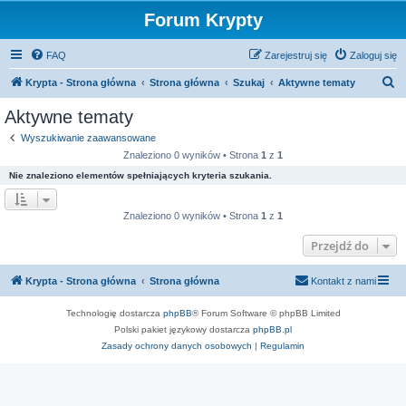
Forum Krypty
FAQ
Zarejestruj się
Zaloguj się
S
Krypta - Strona główna
Strona główna
Szukaj
Aktywne tematy
z
Aktywne tematy
u
Wyszukiwanie zaawansowane
k
Znaleziono 0 wyników • Strona
1
z
1
a
Nie znaleziono elementów spełniających kryteria szukania.
j
Znaleziono 0 wyników • Strona
1
z
1
Przejdź do
Krypta - Strona główna
Strona główna
Kontakt z nami
Technologię dostarcza
phpBB
® Forum Software © phpBB Limited
Polski pakiet językowy dostarcza
phpBB.pl
Zasady ochrony danych osobowych
|
Regulamin