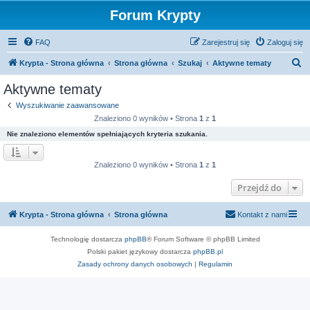
Forum Krypty
FAQ
Zarejestruj się
Zaloguj się
S
Krypta - Strona główna
Strona główna
Szukaj
Aktywne tematy
z
Aktywne tematy
u
Wyszukiwanie zaawansowane
k
Znaleziono 0 wyników • Strona
1
z
1
a
Nie znaleziono elementów spełniających kryteria szukania.
j
Znaleziono 0 wyników • Strona
1
z
1
Przejdź do
Krypta - Strona główna
Strona główna
Kontakt z nami
Technologię dostarcza
phpBB
® Forum Software © phpBB Limited
Polski pakiet językowy dostarcza
phpBB.pl
Zasady ochrony danych osobowych
|
Regulamin