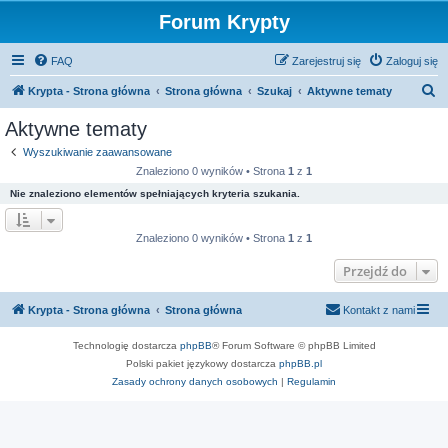
Forum Krypty
FAQ
Zarejestruj się
Zaloguj się
S
Krypta - Strona główna
Strona główna
Szukaj
Aktywne tematy
z
Aktywne tematy
u
Wyszukiwanie zaawansowane
k
Znaleziono 0 wyników • Strona
1
z
1
a
Nie znaleziono elementów spełniających kryteria szukania.
j
Znaleziono 0 wyników • Strona
1
z
1
Przejdź do
Krypta - Strona główna
Strona główna
Kontakt z nami
Technologię dostarcza
phpBB
® Forum Software © phpBB Limited
Polski pakiet językowy dostarcza
phpBB.pl
Zasady ochrony danych osobowych
|
Regulamin