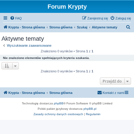
Forum Krypty
FAQ
Zarejestruj się
Zaloguj się
S
Krypta - Strona główna
Strona główna
Szukaj
Aktywne tematy
z
Aktywne tematy
u
Wyszukiwanie zaawansowane
k
Znaleziono 0 wyników • Strona
1
z
1
a
Nie znaleziono elementów spełniających kryteria szukania.
j
Znaleziono 0 wyników • Strona
1
z
1
Przejdź do
Krypta - Strona główna
Strona główna
Kontakt z nami
Technologię dostarcza
phpBB
® Forum Software © phpBB Limited
Polski pakiet językowy dostarcza
phpBB.pl
Zasady ochrony danych osobowych
|
Regulamin