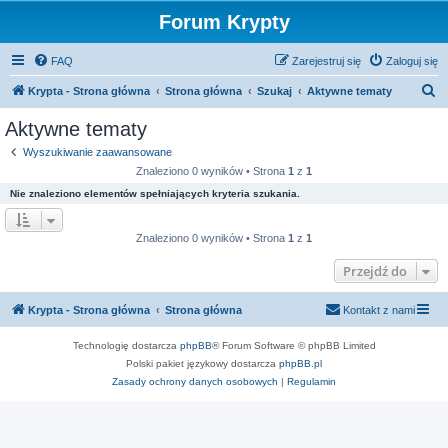
Forum Krypty
FAQ
Zarejestruj się
Zaloguj się
S
Krypta - Strona główna
Strona główna
Szukaj
Aktywne tematy
z
Aktywne tematy
u
Wyszukiwanie zaawansowane
k
Znaleziono 0 wyników • Strona
1
z
1
a
Nie znaleziono elementów spełniających kryteria szukania.
j
Znaleziono 0 wyników • Strona
1
z
1
Przejdź do
Krypta - Strona główna
Strona główna
Kontakt z nami
Technologię dostarcza
phpBB
® Forum Software © phpBB Limited
Polski pakiet językowy dostarcza
phpBB.pl
Zasady ochrony danych osobowych
|
Regulamin