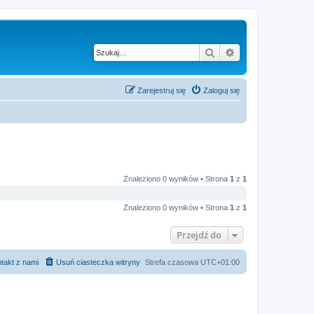
Szukaj
Wyszukiwanie z
Zarejestruj się
Zaloguj się
Znaleziono 0 wyników • Strona
1
z
1
Znaleziono 0 wyników • Strona
1
z
1
Przejdź do
takt z nami
Usuń ciasteczka witryny
Strefa czasowa
UTC+01:00