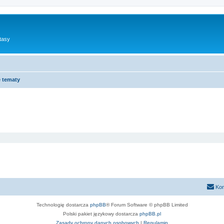
tasy
 tematy
Kon
Technologię dostarcza
phpBB
® Forum Software © phpBB Limited
Polski pakiet językowy dostarcza
phpBB.pl
Zasady ochrony danych osobowych
|
Regulamin