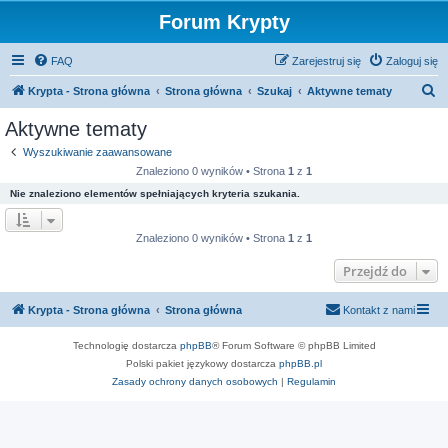
Forum Krypty
FAQ
Zarejestruj się
Zaloguj się
S
Krypta - Strona główna
Strona główna
Szukaj
Aktywne tematy
z
Aktywne tematy
u
Wyszukiwanie zaawansowane
k
Znaleziono 0 wyników • Strona
1
z
1
a
Nie znaleziono elementów spełniających kryteria szukania.
j
Znaleziono 0 wyników • Strona
1
z
1
Przejdź do
Krypta - Strona główna
Strona główna
Kontakt z nami
Technologię dostarcza
phpBB
® Forum Software © phpBB Limited
Polski pakiet językowy dostarcza
phpBB.pl
Zasady ochrony danych osobowych
|
Regulamin