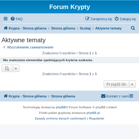
Forum Krypty
FAQ
Zarejestruj się
Zaloguj się
S
Krypta - Strona główna
Strona główna
Szukaj
Aktywne tematy
z
Aktywne tematy
u
Wyszukiwanie zaawansowane
k
Znaleziono 0 wyników • Strona
1
z
1
a
Nie znaleziono elementów spełniających kryteria szukania.
j
Znaleziono 0 wyników • Strona
1
z
1
Przejdź do
Krypta - Strona główna
Strona główna
Kontakt z nami
Technologię dostarcza
phpBB
® Forum Software © phpBB Limited
Polski pakiet językowy dostarcza
phpBB.pl
Zasady ochrony danych osobowych
|
Regulamin