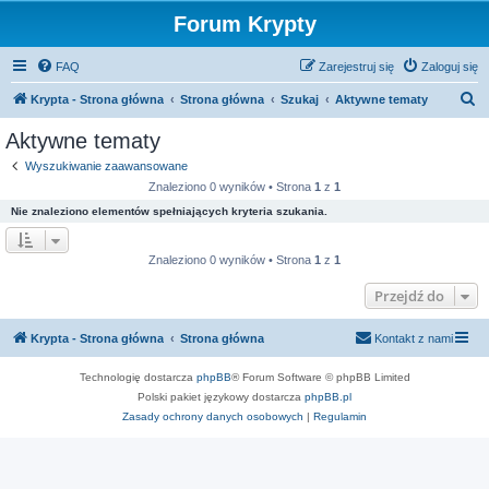
Forum Krypty
FAQ
Zarejestruj się
Zaloguj się
S
Krypta - Strona główna
Strona główna
Szukaj
Aktywne tematy
z
Aktywne tematy
u
Wyszukiwanie zaawansowane
k
Znaleziono 0 wyników • Strona
1
z
1
a
Nie znaleziono elementów spełniających kryteria szukania.
j
Znaleziono 0 wyników • Strona
1
z
1
Przejdź do
Krypta - Strona główna
Strona główna
Kontakt z nami
Technologię dostarcza
phpBB
® Forum Software © phpBB Limited
Polski pakiet językowy dostarcza
phpBB.pl
Zasady ochrony danych osobowych
|
Regulamin