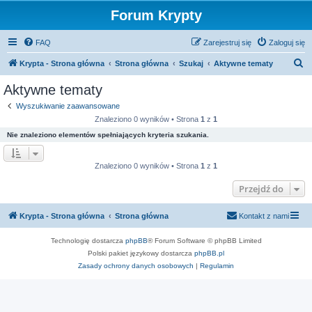
Forum Krypty
FAQ
Zarejestruj się
Zaloguj się
S
Krypta - Strona główna
Strona główna
Szukaj
Aktywne tematy
z
Aktywne tematy
u
Wyszukiwanie zaawansowane
k
Znaleziono 0 wyników • Strona
1
z
1
a
Nie znaleziono elementów spełniających kryteria szukania.
j
Znaleziono 0 wyników • Strona
1
z
1
Przejdź do
Krypta - Strona główna
Strona główna
Kontakt z nami
Technologię dostarcza
phpBB
® Forum Software © phpBB Limited
Polski pakiet językowy dostarcza
phpBB.pl
Zasady ochrony danych osobowych
|
Regulamin