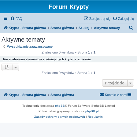
Forum Krypty
FAQ
Zarejestruj się
Zaloguj się
S
Krypta - Strona główna
Strona główna
Szukaj
Aktywne tematy
z
Aktywne tematy
u
Wyszukiwanie zaawansowane
k
Znaleziono 0 wyników • Strona
1
z
1
a
Nie znaleziono elementów spełniających kryteria szukania.
j
Znaleziono 0 wyników • Strona
1
z
1
Przejdź do
Krypta - Strona główna
Strona główna
Kontakt z nami
Technologię dostarcza
phpBB
® Forum Software © phpBB Limited
Polski pakiet językowy dostarcza
phpBB.pl
Zasady ochrony danych osobowych
|
Regulamin