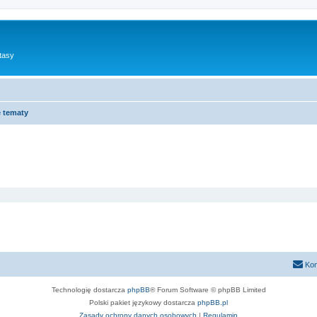
tasy
 tematy
Kon
Technologię dostarcza
phpBB
® Forum Software © phpBB Limited
Polski pakiet językowy dostarcza
phpBB.pl
Zasady ochrony danych osobowych
|
Regulamin