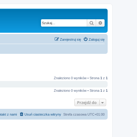
Szukaj
Wyszukiwanie z
Zarejestruj się
Zaloguj się
Znaleziono 0 wyników • Strona
1
z
1
Znaleziono 0 wyników • Strona
1
z
1
Przejdź do
takt z nami
Usuń ciasteczka witryny
Strefa czasowa
UTC+01:00