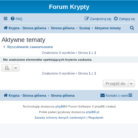
Forum Krypty
FAQ
Zarejestruj się
Zaloguj się
S
Krypta - Strona główna
Strona główna
Szukaj
Aktywne tematy
z
Aktywne tematy
u
Wyszukiwanie zaawansowane
k
Znaleziono 0 wyników • Strona
1
z
1
a
Nie znaleziono elementów spełniających kryteria szukania.
j
Znaleziono 0 wyników • Strona
1
z
1
Przejdź do
Krypta - Strona główna
Strona główna
Kontakt z nami
Technologię dostarcza
phpBB
® Forum Software © phpBB Limited
Polski pakiet językowy dostarcza
phpBB.pl
Zasady ochrony danych osobowych
|
Regulamin