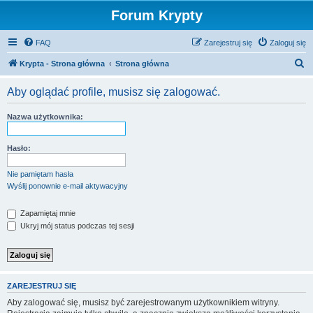
Forum Krypty
FAQ
Zarejestruj się
Zaloguj się
S
Krypta - Strona główna
Strona główna
z
Aby oglądać profile, musisz się zalogować.
u
k
Nazwa użytkownika:
a
j
Hasło:
Nie pamiętam hasła
Wyślij ponownie e-mail aktywacyjny
Zapamiętaj mnie
Ukryj mój status podczas tej sesji
ZAREJESTRUJ SIĘ
Aby zalogować się, musisz być zarejestrowanym użytkownikiem witryny.